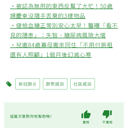
‧被認為無用的東西反幫了大忙！50歲
婦慶幸沒隨手丟棄的3樣物品
‧健檢血糖正常別安心太早！醫曝「看不
見的隱患」：失智、糖尿病風險大增
‧兒邀84歲寡母搬來同住「不用付房租
還有人照顧」1個月後幻滅心寒
新冠肺炎
群聚感染
社區感染
這篇文章對你有幫助嗎?
實用
不實用