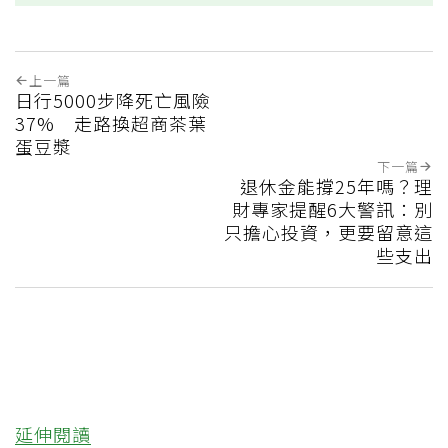
上一篇
日行5000步降死亡風險
37% 走路換超商茶葉
蛋豆漿
下一篇
退休金能撐25年嗎？理
財專家提醒6大警訊：別
只擔心投資，更要留意這
些支出
延伸閱讀