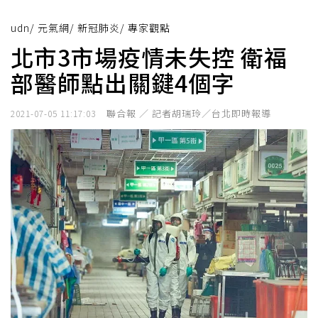
udn
/
元氣網
/
新冠肺炎
/
專家觀點
北市3市場疫情未失控 衛福
部醫師點出關鍵4個字
聯合報 ／ 記者胡瑞玲／台北即時報導
2021-07-05 11:17:03