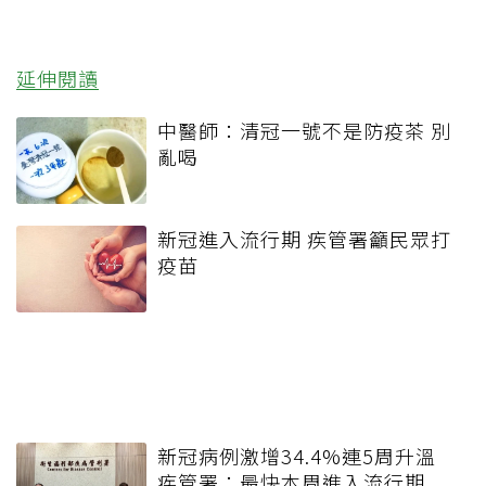
延伸閱讀
中醫師：清冠一號不是防疫茶 別
亂喝
新冠進入流行期 疾管署籲民眾打
疫苗
新冠病例激增34.4%連5周升溫
疾管署：最快本周進入流行期