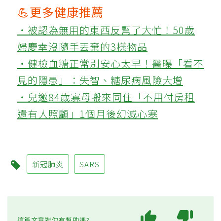
💪更多健康推薦
‧被認為無用的東西反幫了大忙！50歲
婦慶幸沒隨手丟棄的3樣物品
‧健檢血糖正常別安心太早！醫曝「看不
見的隱患」：失智、糖尿病風險大增
‧兒邀84歲寡母搬來同住「不用付房租
還有人照顧」1個月後幻滅心寒
新冠肺炎
SARS
這篇文章對你有幫助嗎?