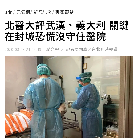
udn
/
元氣網
/
新冠肺炎
/
專家觀點
北醫大評武漢、義大利 關鍵
在封城恐慌沒守住醫院
聯合報 ／ 記者陳雨鑫／台北即時報導
2020-03-19 21:14:19