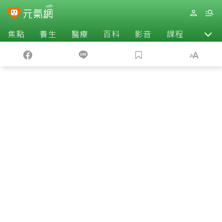
焦點
養生
醫療
百科
影音
課程
退休