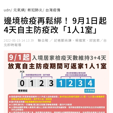
udn
/
元氣網
/
新冠肺炎
/
台灣疫情
邊境檢疫再鬆綁！ 9月1日起
4天自主防疫改「1人1室」
聯合報 ／ 記者鄒尚謙、楊雅棠、邱宜君／台
2022-08-15 14:13:39
北即時報導