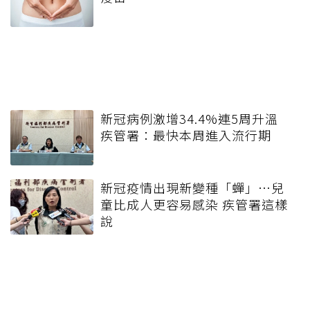
新冠病例激增34.4%連5周升溫
疾管署：最快本周進入流行期
新冠疫情出現新變種「蟬」…兒
童比成人更容易感染 疾管署這樣
說