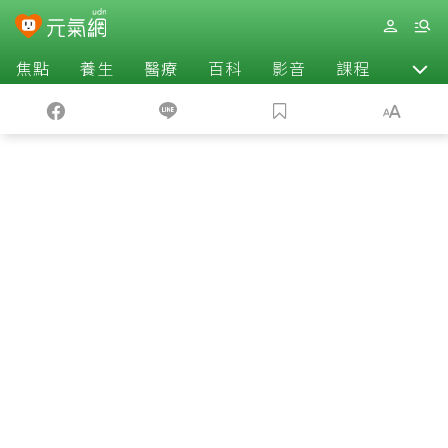
焦點
養生
醫療
百科
影音
課程
退休