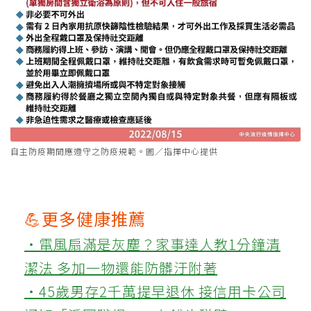
自主防疫期間應遵守之防疫規範。圖／指揮中心提供
💪更多健康推薦
‧電風扇滿是灰塵？家事達人教1分鐘清
潔法 多加一物還能防髒汙附著
‧45歲男存2千萬提早退休 接信用卡公司