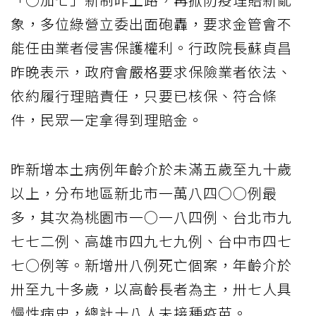
象，多位綠營立委出面砲轟，要求金管會不
能任由業者侵害保護權利。行政院長蘇貞昌
昨晚表示，政府會嚴格要求保險業者依法、
依約履行理賠責任，只要已核保、符合條
件，民眾一定拿得到理賠金。
昨新增本土病例年齡介於未滿五歲至九十歲
以上，分布地區新北市一萬八四○○例最
多，其次為桃園市一○一八四例、台北市九
七七二例、高雄市四九七九例、台中市四七
七○例等。新增卅八例死亡個案，年齡介於
卅至九十多歲，以高齡長者為主，卅七人具
慢性病史，總計十八人未接種疫苗。