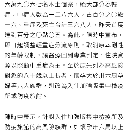
六萬九○六七名本土個案，絕大部分為輕
症，中症人數為一二八六人，占百分之○點
一六、重症及死亡合計三六八人，昨天首度
達到百分之○點○五。為此，陳時中宣布，
即日起調整輕重症分流原則，取消原本剛性
的年齡限制，讓醫療回到專業判定，住院資
源以照顧中重症為主。至於原先列為高風險
對象的八十歲以上長者、懷孕大於卅六周孕
婦等六大族群，則改為入住加強版集中檢疫
所或防疫旅館。
陳時中表示，針對入住加強版集中檢疫所及
防疫旅館的高風險族群，如懷孕卅六周以上