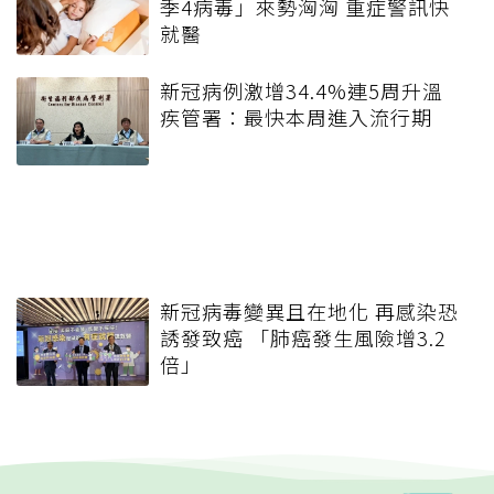
季4病毒」來勢洶洶 重症警訊快
就醫
新冠病例激增34.4%連5周升溫
疾管署：最快本周進入流行期
新冠病毒變異且在地化 再感染恐
誘發致癌 「肺癌發生風險增3.2
倍」