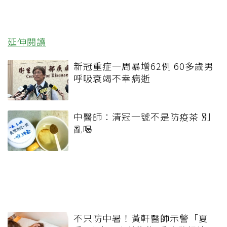
延伸閱讀
新冠重症一周暴增62例 60多歲男
呼吸衰竭不幸病逝
中醫師：清冠一號不是防疫茶 別
亂喝
不只防中暑！黃軒醫師示警「夏