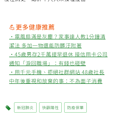
💪更多健康推薦
‧電風扇滿是灰塵？家事達人教1分鐘清
潔法 多加一物還能防髒汙附著
‧45歲男存2千萬提早退休 接信用卡公司
通知「淚回職場」：有錢也碰壁
‧用千元手機、拒絕社群網站 48歲社長
中年後重視和放棄的事：不為面子消費
新冠肺炎
快篩陽性
防疫保單