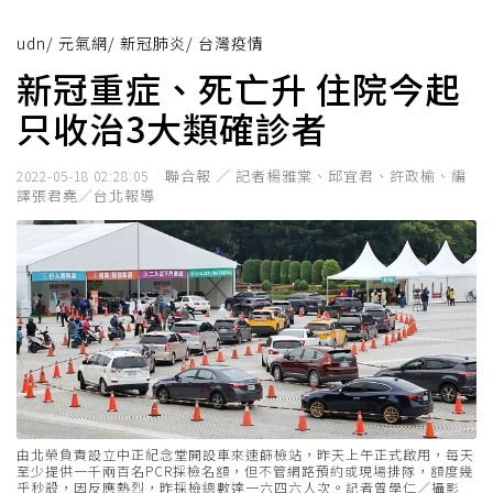
udn
/
元氣網
/
新冠肺炎
/
台灣疫情
新冠重症、死亡升 住院今起
只收治3大類確診者
聯合報 ／ 記者楊雅棠、邱宜君、許政榆、編
2022-05-18 02:28:05
譯張君堯／台北報導
由北榮負責設立中正紀念堂開設車來速篩檢站，昨天上午正式啟用，每天
至少提供一千兩百名PCR採檢名額，但不管網路預約或現場排隊，額度幾
乎秒殺，因反應熱烈，昨採檢總數達一六四六人次。記者曾學仁／攝影