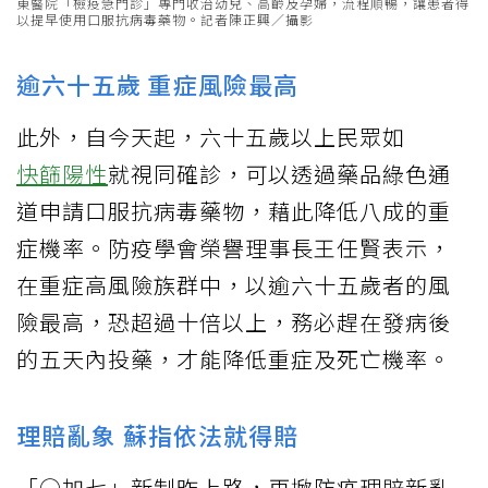
東醫院「檢疫急門診」專門收治幼兒、高齡及孕婦，流程順暢，讓患者得
以提早使用口服抗病毒藥物。記者陳正興／攝影
逾六十五歲 重症風險最高
此外，自今天起，六十五歲以上民眾如
快篩陽性
就視同確診，可以透過藥品綠色通
道申請口服抗病毒藥物，藉此降低八成的重
症機率。防疫學會榮譽理事長王任賢表示，
在重症高風險族群中，以逾六十五歲者的風
險最高，恐超過十倍以上，務必趕在發病後
的五天內投藥，才能降低重症及死亡機率。
理賠亂象 蘇指依法就得賠
「○加七」新制昨上路，再掀防疫理賠新亂