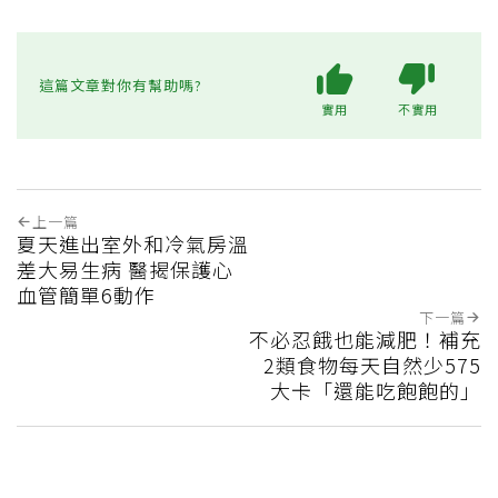
這篇文章對你有幫助嗎?
實用
不實用
上一篇
夏天進出室外和冷氣房溫
差大易生病 醫揭保護心
血管簡單6動作
下一篇
不必忍餓也能減肥！補充
2類食物每天自然少575
大卡「還能吃飽飽的」