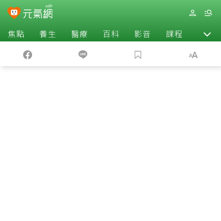
焦點
養生
醫療
百科
影音
課程
退休