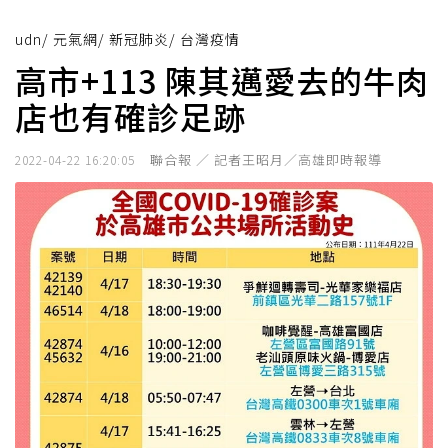
udn
/
元氣網
/
新冠肺炎
/
台灣疫情
高市+113 陳其邁愛去的牛肉
店也有確診足跡
聯合報 ／ 記者王昭月／高雄即時報導
2022-04-22 16:20:05