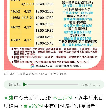
高雄市公布確診者足跡表。記者王昭月／翻攝
聽健康
00:00
/
00:00
高雄
市今天新增113例
本土病例
，近半月來首
度破百，
確診案例
中有61例屬密切接觸者，