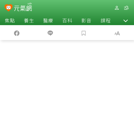
焦點
養生
醫療
百科
影音
課程
退休