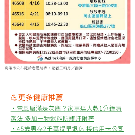
高雄市公布確診者足跡表。記者王昭月／翻攝
💪更多健康推薦
‧電風扇滿是灰塵？家事達人教1分鐘清
潔法 多加一物還能防髒汙附著
‧45歲男存2千萬提早退休 接信用卡公司