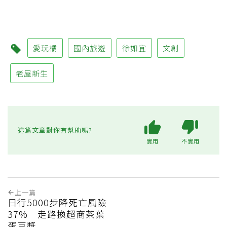
愛玩橘
國內旅遊
徐如宜
文創
老屋新生
這篇文章對你有幫助嗎?
實用
不實用
上一篇
日行5000步降死亡風險
37% 走路換超商茶葉
蛋豆漿