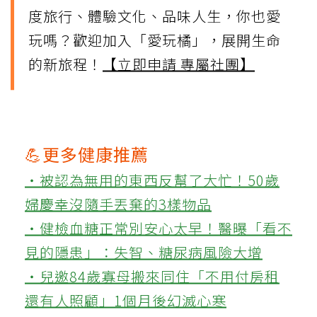
度旅行、體驗文化、品味人生，你也愛
玩嗎？歡迎加入「愛玩橘」，展開生命
的新旅程！
【立即申請 專屬社團】
💪更多健康推薦
‧被認為無用的東西反幫了大忙！50歲
婦慶幸沒隨手丟棄的3樣物品
‧健檢血糖正常別安心太早！醫曝「看不
見的隱患」：失智、糖尿病風險大增
‧兒邀84歲寡母搬來同住「不用付房租
還有人照顧」1個月後幻滅心寒