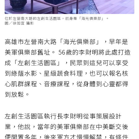
位於左營南大路的左創生活園區，前身是「海光俱樂部」。
圖／徐如宜 攝影
高雄市左營南大路「海光俱樂部」，早年是
美軍俱樂部舊址。 56歲的李財明將此處打造
成「左創生活園區」，民眾到這兒可以享受
到綠蔭水影、星級蔬食料理，也可以報名核
心肌群課程、音療課程，從身體到心靈都得
到放鬆。
左創生活園區執行長李財明從事策展設計
業，他說，當年的美軍俱樂部在中美斷交後
便閒置多年，後來軍方才慢慢解禁，有條件