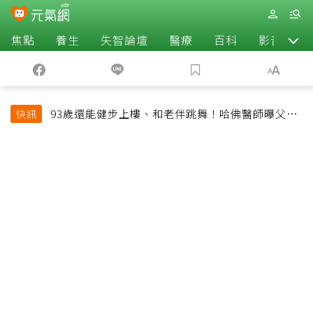
焦點
養生
失智論壇
醫療
百科
影音
93歲還能健步上樓、和老伴跳舞！哈佛醫師曝父親
快訊
長壽秘訣：沒吃保健品也不追養生潮