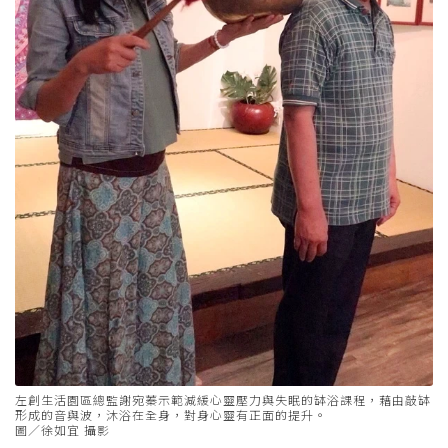
左創生活園區總監謝宛蓁示範減緩心靈壓力與失眠的缽浴課程，藉由敲缽
形成的音與波，沐浴在全身，對身心靈有正面的提升。
圖／徐如宜 攝影