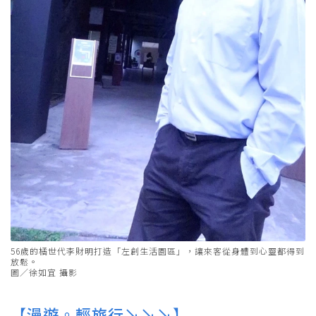
56歲的橘世代李財明打造「左創生活園區」，讓來客從身體到心靈都得到
放鬆。
圖／徐如宜 攝影
【漫遊。輕旅行↘↘↘】