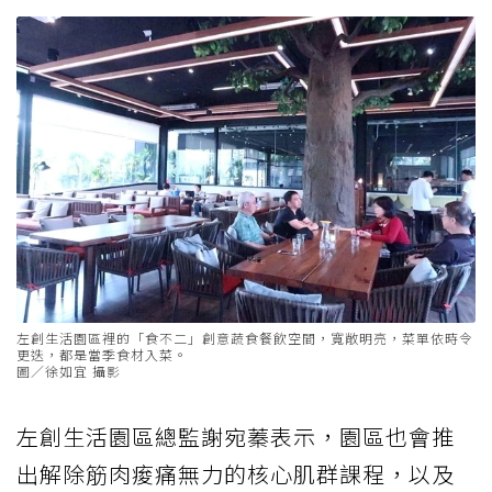
左創生活園區裡的「食不二」創意蔬食餐飲空間，寬敞明亮，菜單依時令
更迭，都是當季食材入菜。
圖／徐如宜 攝影
左創生活園區總監謝宛蓁表示，園區也會推
出解除筋肉痠痛無力的核心肌群課程，以及