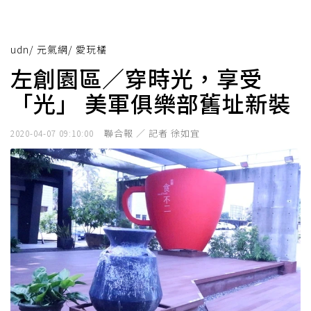
udn
/
元氣網
/
愛玩橘
左創園區／穿時光，享受
「光」 美軍俱樂部舊址新裝
聯合報 ／ 記者 徐如宜
2020-04-07 09:10:00