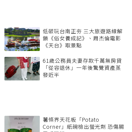
低碳玩台南正夯 三大旅遊路線解
鎖《俗女養成記》、周杰倫電影
《天台》取景點
61歲公務員夫妻存款千萬無房貸
「從容退休」一年後驚覺資產蒸
發近半
薯條界天花板「Potato
Corner」紙碗檢出螢光劑 恐傷腸