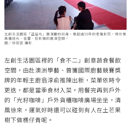
左創生活園區「且留光」展演廳的前身，是超過50年的老電影院，現在是
具備燈光、音響、投影機的展演空間。
圖／徐如宜 攝影
左創生活園區裡的「食不二」創意蔬食餐飲
空間，由赴澳洲學藝、曾獲國際廚藝競賽獎
牌的年輕主廚翁淳俞推陳出新，菜單依時令
更迭，都是當季食材入菜。用餐完再到戶外
的「光籽咖啡」戶外貨櫃咖啡廣場坐坐，清
風徐來，運氣好時還可以碰到有人在土芒果
樹下做檨仔青呢。