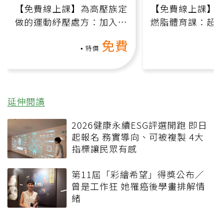
【免費線上課】為高壓族定
【免費線上課】
做的運動紓壓處方：加入行
燃脂體育課：超
動、增肌、互動元素，0基
氧」高壓族在家
免費
礎也能做！
負擔
特價
延伸閱讀
2026健康永續ESG評選開跑 即日
起報名 務實導向、可被複製 4大
指標讓民眾有感
第11屆「彩繪希望」得獎公布／
曾是工作狂 她罹癌後學畫排解情
緒