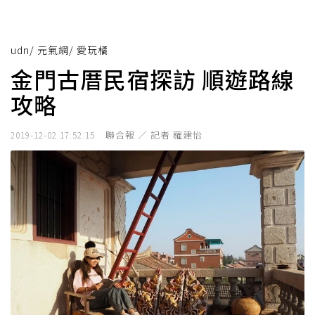
udn
/
元氣網
/
愛玩橘
金門古厝民宿探訪 順遊路線
攻略
聯合報 ／ 記者 羅建怡
2019-12-02 17:52:15