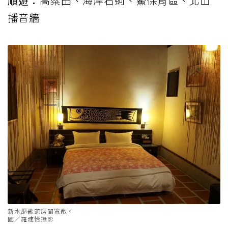
順遊：
高粱田、海岸石蚵、鱟保育區、北山
播音牆
新水調歌頭房間寬敞。
圖／羅建怡攝影