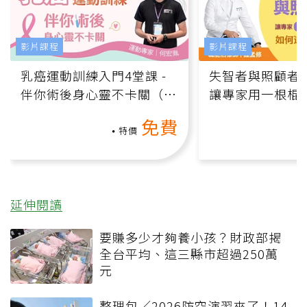
影片課程
影片課程
乳癌運動訓練入門4堂課 -
失智者與照顧者
伴你術後身心靈不卡關（線
讓專家用一根棍
上影音課）
何逆轉退化大腦
免費
課）
特價
延伸閱讀
要賺多少才夠養小孩？財政部揭
全台平均、這三縣市超過250萬
元
整理包／2026防空演習來了！14