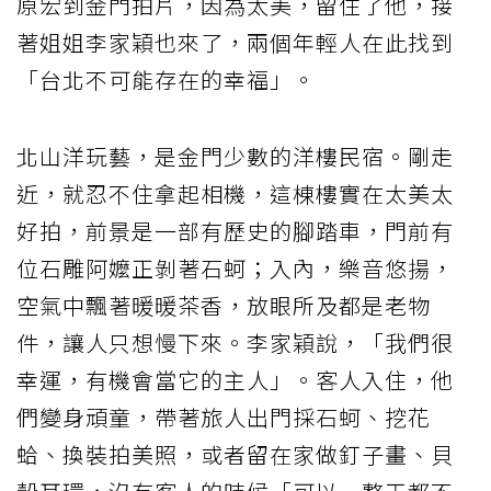
原宏到金門拍片，因為太美，留住了他，接
著姐姐李家穎也來了，兩個年輕人在此找到
「台北不可能存在的幸福」。
北山洋玩藝，是金門少數的洋樓民宿。剛走
近，就忍不住拿起相機，這棟樓實在太美太
好拍，前景是一部有歷史的腳踏車，門前有
位石雕阿嬤正剝著石蚵；入內，樂音悠揚，
空氣中飄著暖暖茶香，放眼所及都是老物
件，讓人只想慢下來。李家穎說，「我們很
幸運，有機會當它的主人」。客人入住，他
們變身頑童，帶著旅人出門採石蚵、挖花
蛤、換裝拍美照，或者留在家做釘子畫、貝