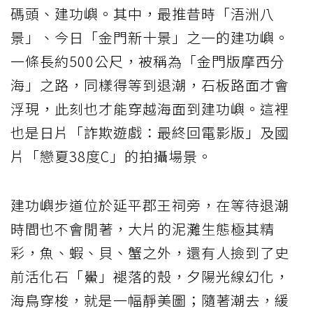
碼頭、建功嶼。其中，最推昔時「浯洲八
景」、今日「金門新十景」之一的建功嶼。
一條長約500公尺，被稱為「金門版摩西分
海」之路，同樣得等到退潮，石板路面才會
浮現，此刻也才能穿越海面到建功嶼。這裡
也是日片「詐欺遊戲：最終回電影版」及國
片「戀夏38度C」的拍攝場景。
建功嶼步道位於延平郡王祠旁，在等待退潮
時間也不會閒著，大片的泥灘生態極其精
彩，魚、蝦、貝、蟹之外，還有人撿到了史
前活化石「鱟」褪落的殼，夕陽光線幻化，
海鳥穿梭，就是一幅靜美圖；隨著潮去，緩