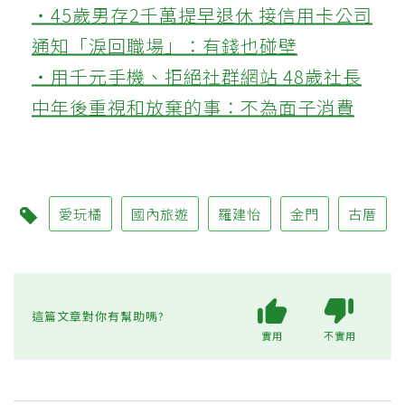
‧45歲男存2千萬提早退休 接信用卡公司
通知「淚回職場」：有錢也碰壁
‧用千元手機、拒絕社群網站 48歲社長
中年後重視和放棄的事：不為面子消費
愛玩橘
國內旅遊
羅建怡
金門
古厝
這篇文章對你有幫助嗎?
實用
不實用