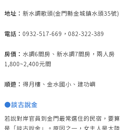
地址：
新水調歌頭(金門縣金城鎮水頭35號)
電話：
0932-517-669，082-322-389
房價：
水調6間房、新水調7間房，兩人房
1,800~2,400元間
順遊：
得月樓、金水國小、建功嶼
●談古說金
若說對岸官員到金門最常選住的民宿，要算
是「談古說金」。原因之一，女主人是大陸