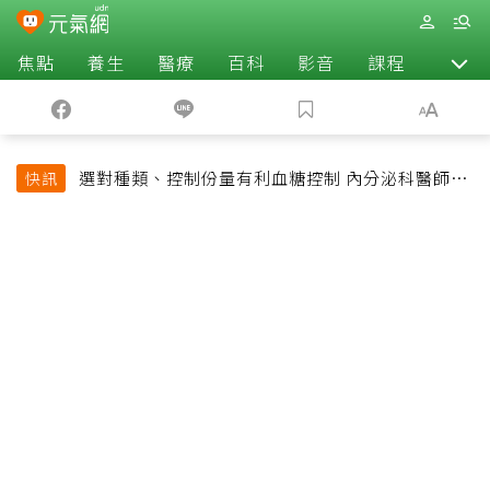
焦點
養生
醫療
百科
影音
課程
退休
選對種類、控制份量有利血糖控制 內分泌科醫師最
快訊
常吃的4種水果