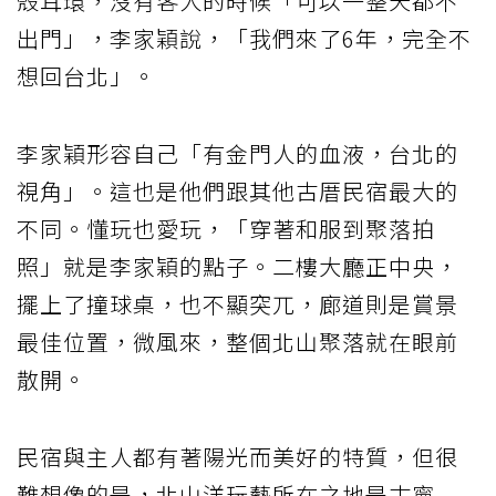
殼耳環，沒有客人的時候「可以一整天都不
出門」，李家穎說，「我們來了6年，完全不
想回台北」。
李家穎形容自己「有金門人的血液，台北的
視角」。這也是他們跟其他古厝民宿最大的
不同。懂玩也愛玩，「穿著和服到聚落拍
照」就是李家穎的點子。二樓大廳正中央，
擺上了撞球桌，也不顯突兀，廊道則是賞景
最佳位置，微風來，整個北山聚落就在眼前
散開。
民宿與主人都有著陽光而美好的特質，但很
難想像的是，北山洋玩藝所在之地是古寧