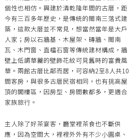
個性也相仿。興建於清乾隆年間的古厝，距
今有三百多年歷史，是傳統的閩南三落式建
築，這款大厝並不常見，想當然當年是大戶
人家；房以石牆基、木屋架、磚牆、閩南
瓦、木門窗、直櫺石窗等傳統建材構成，牆
壁上低調華麗的壁飾花紋可見舊時的富貴風
華。兩館古厝比鄰而居，可容納2至8人共10
間客房，與很多古厝民宿相同，也有挑高屋
頂的閣樓區，因房型、房間數都多，更適合
家族旅行。
主人除了好茶宴客，廳堂裡茶食也不斷供
應，因為空間大，裡裡外外有不少小圓桌、