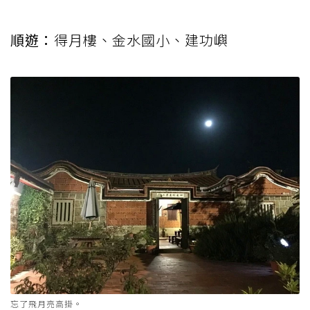
順遊：
得月樓、金水國小、建功嶼
忘了飛月亮高掛。