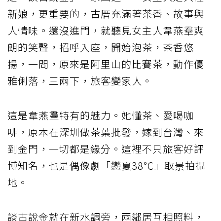
新娘，更重要的，古厝充滿著茶香、故事與
人情味。還沒進門，就聽見女主人韋燕羣爽
朗的笑聲，招呼入座，開始泡茶，茶香悠
揚，一問，原來是阿里山的比賽茶，動作優
雅俐落，三兩下，旅客變家人。
這是韋燕羣特有的魅力。她懂茶、愛喝咖
啡，原本在深圳做茶葉批發，嫁到台灣、來
到金門，一切都是緣分。這裡不只旅客好評
博知名，也是偶像劇「戀夏38℃」取景拍攝
地。
談古說金就在新水調旁，兩鄰居互相照料，