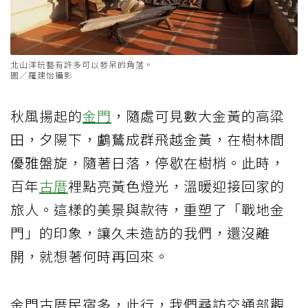
北山洋玩藝有許多可以發呆的角落。
圖／羅建怡攝影
秋風揚起的
金門
，隨處可見數大金黃的高粱
田，夕陽下，鸕鶿成群飛越金黃，在樹林間
優雅盤旋，隨著日落，停歇在樹梢。此時，
百年
古厝
裡點亮黃色燈光，溫暖迎接回家的
旅人。這樣的美景與款待，重塑了「戰地金
門」的印象，讓久未造訪的我們，還沒離
開，就想著何時再回來。
金門古厝民宿多，此行，我們尋訪交通部觀