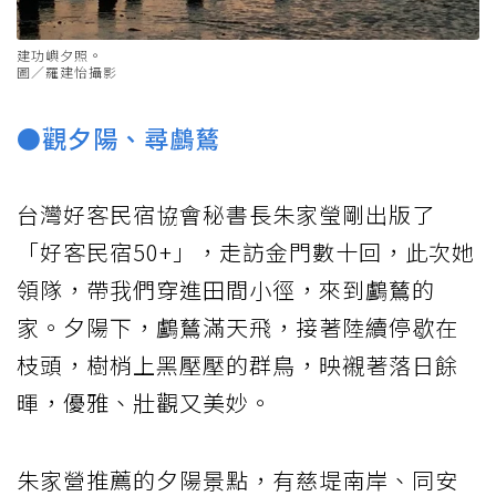
建功嶼夕照。
圖／羅建怡攝影
●觀夕陽、尋鸕鶿
台灣好客民宿協會秘書長朱家瑩剛出版了
「好客民宿50+」，走訪金門數十回，此次她
領隊，帶我們穿進田間小徑，來到鸕鶿的
家。夕陽下，鸕鶿滿天飛，接著陸續停歇在
枝頭，樹梢上黑壓壓的群鳥，映襯著落日餘
暉，優雅、壯觀又美妙。
朱家營推薦的夕陽景點，有慈堤南岸、同安