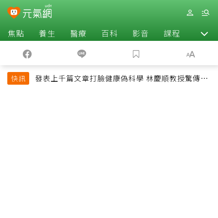
焦點
養生
醫療
百科
影音
課程
退休
發表上千篇文章打臉健康偽科學 林慶順教授驚傳意
快訊
外過世