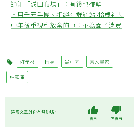
通知「淚回職場」：有錢也碰壁
‧用千元手機、拒絕社群網站 48歲社長
中年後重視和放棄的事：不為面子消費
好學橘
圓夢
黑中亮
素人畫家
施顯澤
這篇文章對你有幫助嗎?
實用
不實用