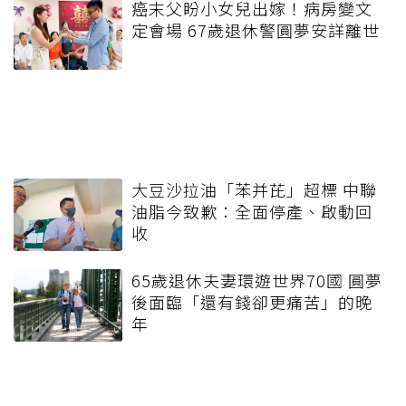
癌末父盼小女兒出嫁！病房變文
定會場 67歲退休警圓夢安詳離世
大豆沙拉油「苯并芘」超標 中聯
油脂今致歉：全面停產、啟動回
收
65歲退休夫妻環遊世界70國 圓夢
後面臨「還有錢卻更痛苦」的晚
年