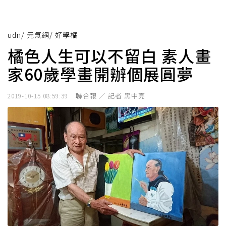
udn
/
元氣網
/
好學橘
橘色人生可以不留白 素人畫
家60歲學畫開辦個展圓夢
聯合報 ／ 記者 黑中亮
2019-10-15 08:59:39