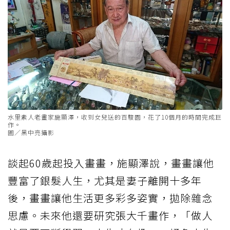
水里素人老畫家施顯澤，收到女兒送的百駿園，花了10個月的時間完成巨
作。
圖／黑中亮攝影
談起60歲起投入畫畫，施顯澤說，畫畫讓他
豐富了銀髮人生，尤其是妻子離開十多年
後，畫畫讓他生活更多彩多姿實，拋除雜念
思慮。未來他還要研究張大千畫作，「做人