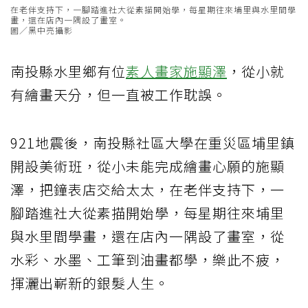
在老伴支持下，一腳踏進社大從素描開始學，每星期往來埔里與水里間學
畫，還在店內一隅設了畫室。
圖／黑中亮攝影
南投縣水里鄉有位
素人畫家
施顯澤
，從小就
有繪畫天分，但一直被工作耽誤。
921地震後，南投縣社區大學在重災區埔里鎮
開設美術班，從小未能完成繪畫心願的施顯
澤，把鐘表店交給太太，在老伴支持下，一
腳踏進社大從素描開始學，每星期往來埔里
與水里間學畫，還在店內一隅設了畫室，從
水彩、水墨、工筆到油畫都學，樂此不疲，
揮灑出嶄新的銀髮人生。