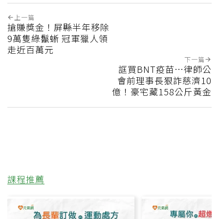
上一篇
搶賺獎金！屏縣半年移除
9萬隻綠鬣蜥 冠軍獵人領
走近百萬元
下一篇
誆買BNT疫苗…律師公
會前理事長狠詐慈濟10
億！豪宅藏158公斤黃金
課程推薦