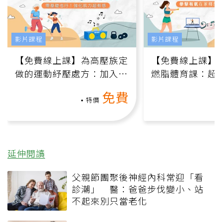
影片課程
影片課程
【免費線上課】為高壓族定
【免費線上課】
做的運動紓壓處方：加入行
燃脂體育課：超
動、增肌、互動元素，0基
氧」高壓族在家
免費
礎也能做！
負擔
特價
延伸閱讀
父親節團聚後神經內科常迎「看
診潮」 醫：爸爸步伐變小、站
不起來別只當老化