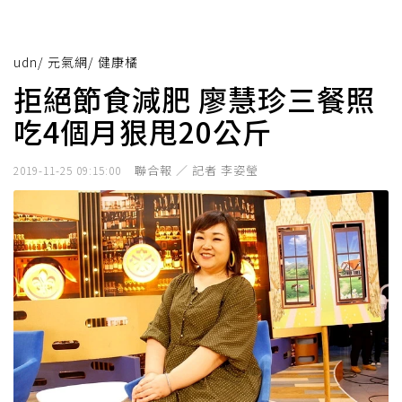
udn
/
元氣網
/
健康橘
拒絕節食減肥 廖慧珍三餐照
吃4個月狠甩20公斤
聯合報 ／ 記者 李姿瑩
2019-11-25 09:15:00