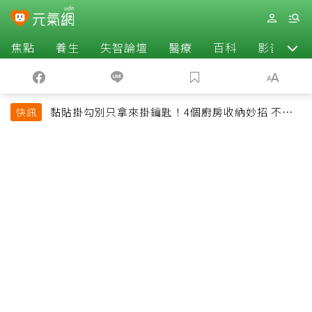
焦點
養生
失智論壇
醫療
百科
影音
黏貼掛勾別只拿來掛鑰匙！4個廚房收納妙招 不用
快訊
鑽牆也能省空間