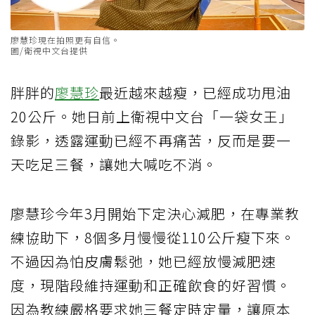
廖慧珍現在拍照更有自信。
圖/衛視中文台提供
胖胖的
廖慧珍
最近越來越瘦，已經成功甩油
20公斤。她日前上衛視中文台「一袋女王」
錄影，透露運動已經不再痛苦，反而是要一
天吃足三餐，讓她大喊吃不消。
廖慧珍今年3月開始下定決心減肥，在專業教
練協助下，8個多月慢慢從110公斤瘦下來。
不過因為怕皮膚鬆弛，她已經放慢減肥速
度，現階段維持運動和正確飲食的好習慣。
因為教練嚴格要求她三餐定時定量，讓原本