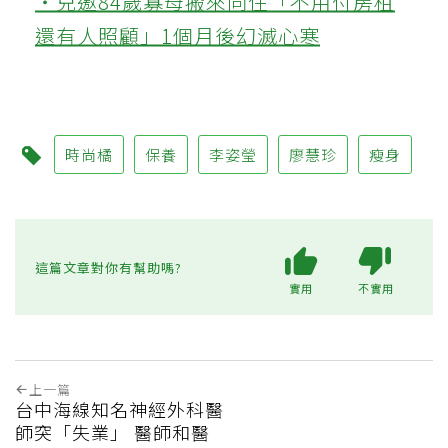
‧兒邀84歲寡母搬來同住「不用付房租
還有人照顧」1個月後幻滅心寒
時尚橘
保養
李姿瑩
廖慧珍
瘦身
這篇文章對你有幫助嗎?
實用
不實用
上一篇
台中海線知名神經外科醫
師突「失業」 醫師和醫