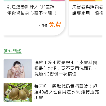
乳癌運動訓練入門4堂課 -
失智者與照顧者
伴你術後身心靈不卡關（線
讓專家用一根棍
上影音課）
何逆轉退化大腦
免費
課）
特價
延伸閱讀
洗臉用冷水還是熱水？皮膚科醫
揭最佳水溫！要不要用洗面乳、
洗臉NG習慣一次搞懂
每天吃一顆取代昂貴精華液！超
過40歲女性食用這水果 維持透亮
肌膚