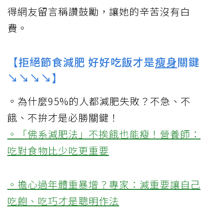
得網友留言稱讚鼓勵，讓她的辛苦沒有白
費。
【拒絕節食減肥 好好吃飯才是
瘦身
關鍵
↘↘↘↘】
。為什麼95%的人都減肥失敗？不急、不
餓、不拚才是必勝關鍵！
。「佛系減肥法」不挨餓也能瘦！營養師：
吃對食物比少吃更重要
。擔心過年體重暴增？專家：減重要讓自己
吃飽、吃巧才是聰明作法