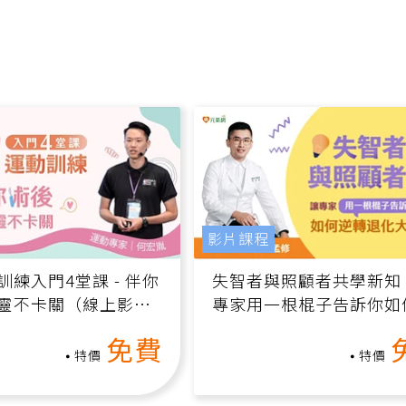
影片課程
訓練入門4堂課 - 伴你
失智者與照顧者共學新知
靈不卡關（線上影音
專家用一根棍子告訴你如
轉退化大腦（線上影音課
免費
特價
特價