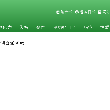
聯合報
經濟日報
河
退休力
失智
醫聲
慢病好日子
癌症
性愛
9例皆逾50歲