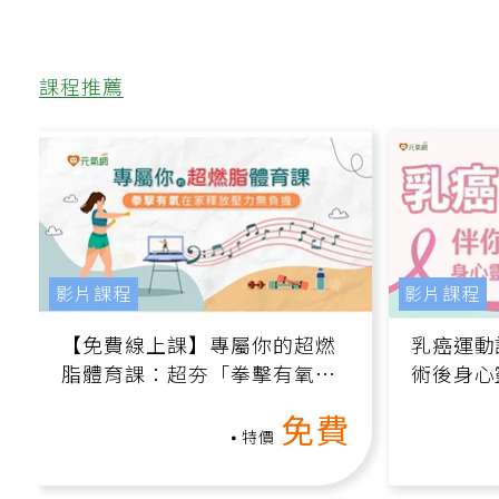
課程推薦
影片課程
影片課程
【免費線上課】專屬你的超燃
乳癌運動
脂體育課：超夯「拳擊有氧」
術後身心
高壓族在家釋放壓力無負擔
課）
免費
特價