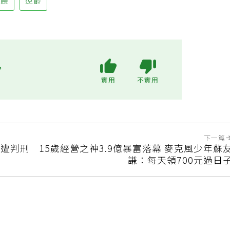
依晨
逆齡
?
實用
不實用
下一篇
犯遭判刑
15歲經營之神3.9億暴富落幕 麥克風少年蘇
謙：每天領700元過日