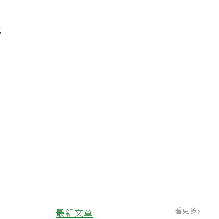
表
常
就
看更多
最新文章