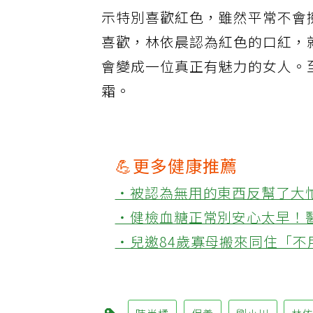
列的保養品，不管是在拍戲、旅
示特別喜歡紅色，雖然平常不會
喜歡，林依晨認為紅色的口紅，
會變成一位真正有魅力的女人。
霜。
💪更多健康推薦
‧被認為無用的東西反幫了大
‧健檢血糖正常別安心太早！
‧兒邀84歲寡母搬來同住「