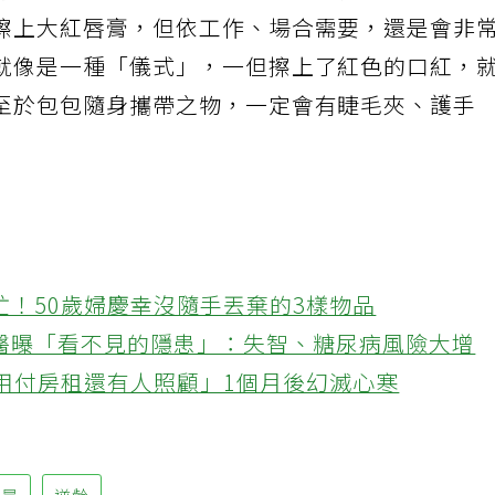
行，她都很重視保濕與滋潤。談到唇膏顏色，她
擦上大紅唇膏，但依工作、場合需要，還是會非
就像是一種「儀式」，一但擦上了紅色的口紅，
至於包包隨身攜帶之物，一定會有睫毛夾、護手
忙！50歲婦慶幸沒隨手丟棄的3樣物品
醫曝「看不見的隱患」：失智、糖尿病風險大增
不用付房租還有人照顧」1個月後幻滅心寒