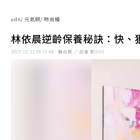
udn
/
元氣網
/
時尚橘
林依晨逆齡保養秘訣：快、
2019-10-22 09:35:48
聯合報 ／ 記者 劉小川