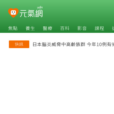
焦點
養生
醫療
百科
影音
課程
日本腦炎威脅中高齡族群 今年10例有
快訊