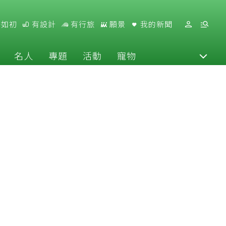
好如初
有設計
有行旅
願景
我的新聞
名人
專題
活動
寵物