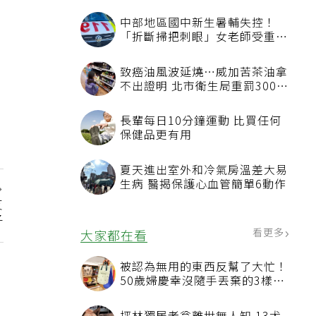
中部地區國中新生暑輔失控！
「折斷掃把刺眼」女老師受重傷
恐失明
致癌油風波延燒…威加苦茶油拿
不出證明 北市衛生局重罰300萬
元
長輩每日10分鐘運動 比買任何
保健品更有用
夏天進出室外和冷氣房溫差大易
生病 醫揭保護心血管簡單6動作
友
子
看更多
大家都在看
被認為無用的東西反幫了大忙！
50歲婦慶幸沒隨手丟棄的3樣物
品