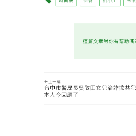
時尚橘
保養
劉小川
林
這篇文章對你有幫助嗎
上一篇
台中市警局長吳敬田女兒淪詐欺共
本人今回應了