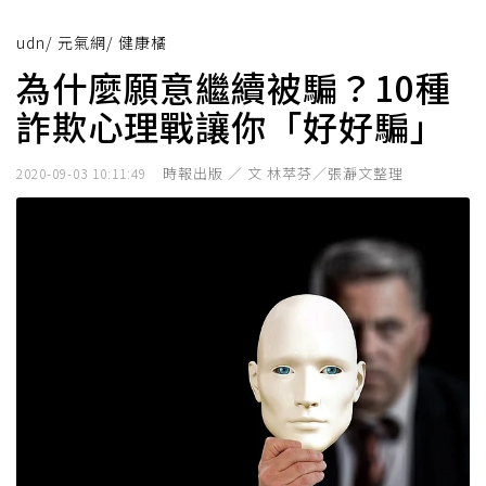
udn
/
元氣網
/
健康橘
為什麼願意繼續被騙？10種
詐欺心理戰讓你「好好騙」
時報出版 ／ 文 林萃芬／張瀞文整理
2020-09-03 10:11:49