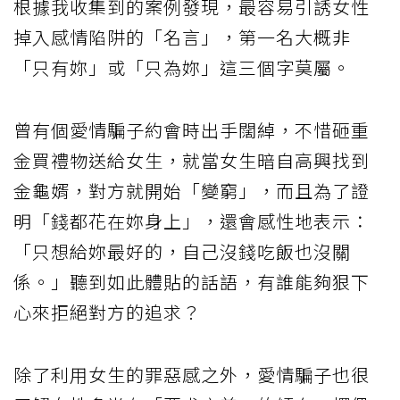
根據我收集到的案例發現，最容易引誘女性
掉入感情陷阱的「名言」，第一名大概非
「只有妳」或「只為妳」這三個字莫屬。
曾有個愛情騙子約會時出手闊綽，不惜砸重
金買禮物送給女生，就當女生暗自高興找到
金龜婿，對方就開始「變窮」，而且為了證
明「錢都花在妳身上」，還會感性地表示：
「只想給妳最好的，自己沒錢吃飯也沒關
係。」聽到如此體貼的話語，有誰能夠狠下
心來拒絕對方的追求？
除了利用女生的罪惡感之外，愛情騙子也很