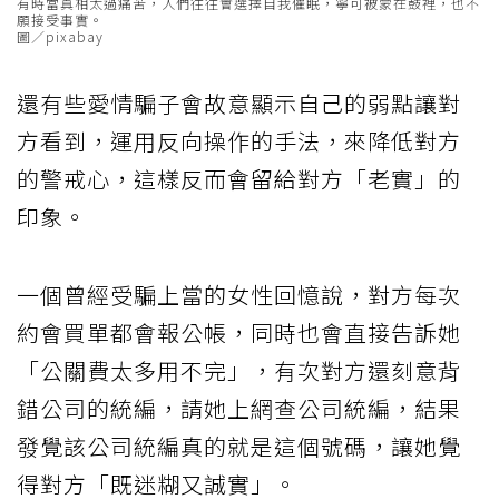
有時當真相太過痛苦，人們往往會選擇自我催眠，寧可被蒙在鼓裡，也不
願接受事實。
圖／pixabay
還有些愛情騙子會故意顯示自己的弱點讓對
方看到，運用反向操作的手法，來降低對方
的警戒心，這樣反而會留給對方「老實」的
印象。
一個曾經受騙上當的女性回憶說，對方每次
約會買單都會報公帳，同時也會直接告訴她
「公關費太多用不完」，有次對方還刻意背
錯公司的統編，請她上網查公司統編，結果
發覺該公司統編真的就是這個號碼，讓她覺
得對方「既迷糊又誠實」。