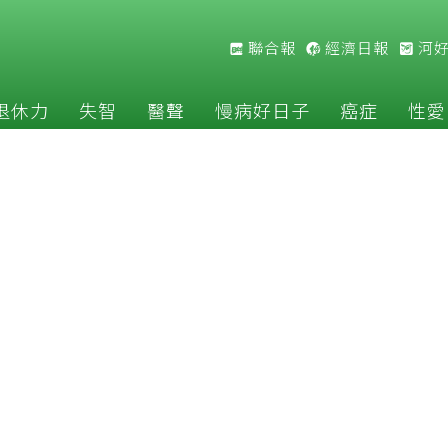
聯合報
經濟日報
河
退休力
失智
醫聲
慢病好日子
癌症
性愛