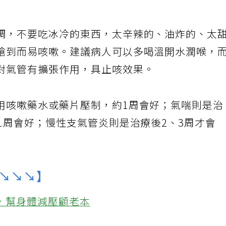
調，不要吃冰冷的東西，太辛辣的、油炸的、太
嗆到而易咳嗽。建議病人可以多喝溫開水潤喉，
對氣管有擴張作用，具止咳效果。
用咳嗽藥水或藥片壓制，約1周會好；氣喘則是治
1周會好；慢性支氣管炎則是治療後2、3周才會
↘↘↘】
鐘，幫身體減壓顧老本