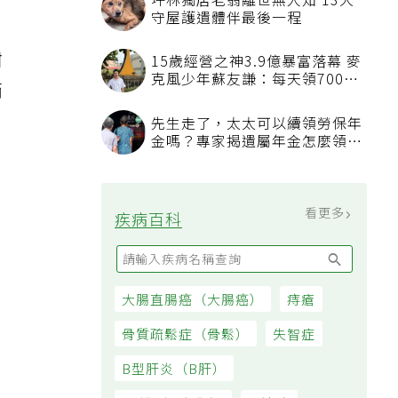
坪林獨居老翁離世無人知 13犬
守屋護遺體伴最後一程
甜
15歲經營之神3.9億暴富落幕 麥
克風少年蘇友謙：每天領700元
而
過日子
先生走了，太太可以續領勞保年
金嗎？專家揭遺屬年金怎麼領，
看順位還要看資格
看更多
疾病百科
大腸直腸癌（大腸癌）
痔瘡
骨質疏鬆症（骨鬆）
失智症
B型肝炎（B肝）