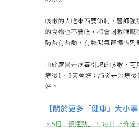
的陰影。
咳嗽的人吃東西要節制，醫師強
的食物也不要吃，都會刺激喉嚨
喝茶有茶鹼，有類似氣管擴張劑
由於感冒是病毒引起的咳嗽，可
療後1、2天會好；肺炎是治療後
好。
【關於更多「健康」大小事
。5招「慢運動」！ 每日15分