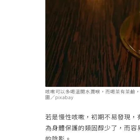
咳嗽可以多喝溫開水潤喉，而喝茶有茶鹼
圖／pixabay
若是慢性咳嗽，初期不易發現，
為身體保護的類固醇少了，而容