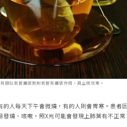
，有類似氣管擴張劑對氣管有擴張作用，具止咳效果。
有的人每天下午會微燒，有的人則會胃寒。患者
易發燒、咳嗽，照X光可能會發現上肺葉有不正常