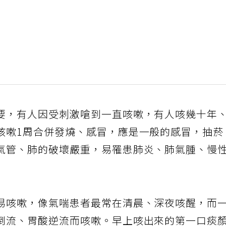
要，有人因受刺激嗆到一直咳嗽，有人咳幾十年
咳嗽1周合併發燒、感冒，應是一般的感冒，抽菸
氣管、肺的破壞嚴重，易罹患肺炎、肺氣腫、慢
易咳嗽，像氣喘患者最常在清晨、深夜咳醒，而
倒流、胃酸逆流而咳嗽。早上咳出來的第一口痰