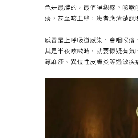
色是最膿的，最值得觀察。咳嗽
痰，甚至咳血絲，患者應清楚說
感冒是上呼吸道感染，會咽喉癢
其是半夜咳嗽時，就要懷疑有氣
蕁麻疹、異位性皮膚炎等過敏疾