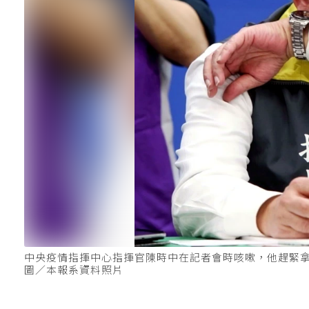
中央疫情指揮中心指揮官陳時中在記者會時咳嗽，他趕緊
圖／本報系資料照片