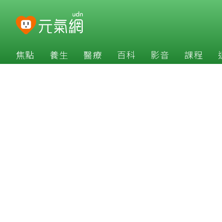
焦點
養生
醫療
百科
影音
課程