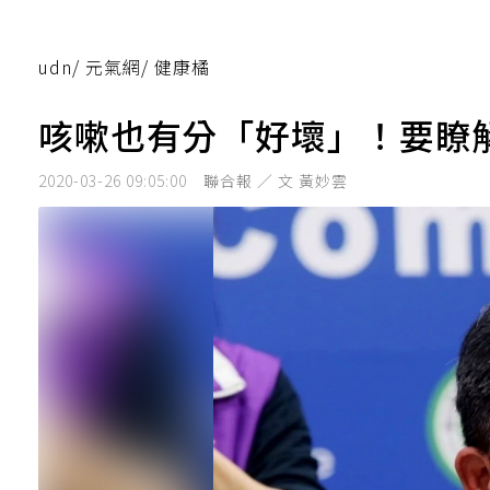
udn
/
元氣網
/
健康橘
咳嗽也有分「好壞」！要瞭
2020-03-26 09:05:00
聯合報 ／ 文 黃妙雲