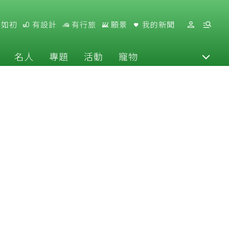
好如初
有設計
有行旅
願景
我的新聞
名人
專題
活動
寵物