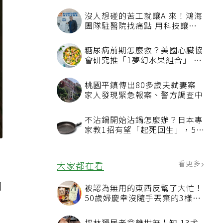
沒人想碰的苦工就讓AI來！鴻海
團隊駐醫院找痛點 用科技讓醫
療更有溫度
糖尿病前期怎麼救？美國心臟協
會研究推「1夢幻水果組合」 酪
梨加它改善血管功能
桃園平鎮傳出80多歲夫弒妻案
家人發現緊急報案、警方調查中
不沾鍋開始沾鍋怎麼辦？日本專
家教1招有望「起死回生」，5情
況該換新
看更多
大家都在看
因
被認為無用的東西反幫了大忙！
50歲婦慶幸沒隨手丟棄的3樣物
品