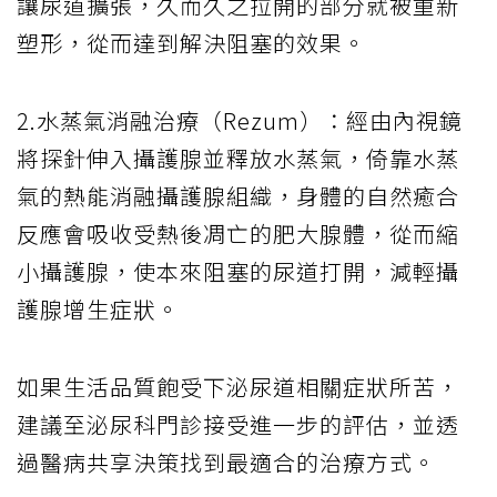
讓尿道擴張，久而久之拉開的部分就被重新
塑形，從而達到解決阻塞的效果。
2.水蒸氣消融治療（Rezum）：經由內視鏡
將探針伸入攝護腺並釋放水蒸氣，倚靠水蒸
氣的熱能消融攝護腺組織，身體的自然癒合
反應會吸收受熱後凋亡的肥大腺體，從而縮
小攝護腺，使本來阻塞的尿道打開，減輕攝
護腺增生症狀。
如果生活品質飽受下泌尿道相關症狀所苦，
建議至泌尿科門診接受進一步的評估，並透
過醫病共享決策找到最適合的治療方式。