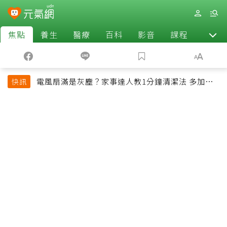
焦點
養生
醫療
百科
影音
課程
退休
電風扇滿是灰塵？家事達人教1分鐘清潔法 多加一
快訊
物還能防髒汙附著