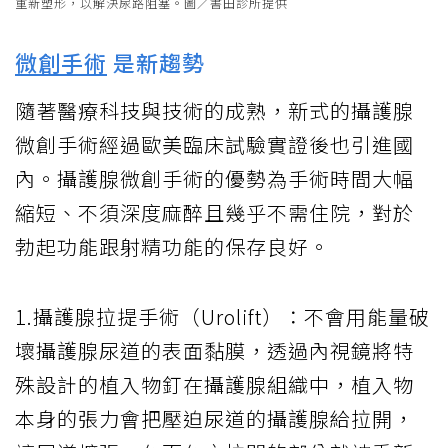
重新塑形，以解決尿路阻塞。圖／書田診所提供
微創手術
是新趨勢
隨著醫療科技與技術的成熟，新式的攝護腺
微創手術經過歐美臨床試驗實證後也引進國
內。攝護腺微創手術的優勢為手術時間大幅
縮短、不須深度麻醉且幾乎不需住院，對於
勃起功能跟射精功能的保存良好。
1.攝護腺拉提手術（Urolift）：不會用能量破
壞攝護腺尿道的表面黏膜，透過內視鏡將特
殊設計的植入物釘在攝護腺組織中，植入物
本身的張力會把壓迫尿道的攝護腺給拉開，