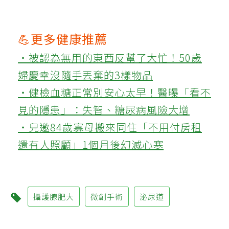
💪更多健康推薦
‧被認為無用的東西反幫了大忙！50歲
婦慶幸沒隨手丟棄的3樣物品
‧健檢血糖正常別安心太早！醫曝「看不
見的隱患」：失智、糖尿病風險大增
‧兒邀84歲寡母搬來同住「不用付房租
還有人照顧」1個月後幻滅心寒
攝護腺肥大
微創手術
泌尿道