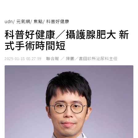
udn
/
元氣網
/
焦點
/
科普好健康
科普好健康／攝護腺肥大 新
式手術時間短
聯合報 ／ 陳鵬／書田診所泌尿科主任
2025-01-18 08:27:59