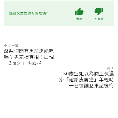
這篇文章對你有幫助嗎?
實用
不實用
上一篇
酪梨切開有黑絲還能吃
嗎？專家揭真相！出現
「3情況」快丟掉
下一篇
30歲空姐以為臉上長濕
疹「確診皮膚癌」年輕時
一習慣釀惡果超後悔