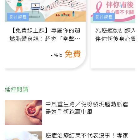
影片課程
影片課程
【免費線上課】專屬你的超
乳癌運動訓練入門
燃脂體育課：超夯「拳擊有
伴你術後身心靈
氧」高壓族在家釋放壓力無
上影音課）
免費
負擔
特價
延伸閱讀
中風重生路／健檢發現腦動脈瘤
盡速手術跑贏中風
癌症治療結束不代表沒事！專家