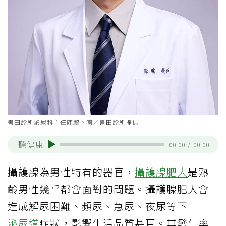
書田診所泌尿科主任陳鵬。圖／書田診所提供
聽健康
00:00
/
00:00
攝護腺為男性特有的器官，
攝護腺肥大
是熟
齡男性幾乎都會面對的問題。攝護腺肥大會
造成解尿困難、頻尿、急尿、夜尿等下
泌尿道
症狀，影響生活品質甚巨。其發生率