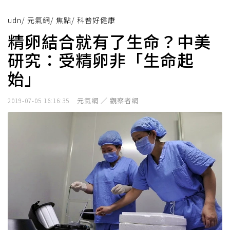
udn
/
元氣網
/
焦點
/
科普好健康
精卵結合就有了生命？中美
研究：受精卵非「生命起
始」
元氣網 ／ 觀察者網
2019-07-05 16:16:35