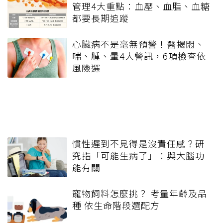
管理4大重點：血壓、血脂、血糖
都要長期追蹤
心臟病不是毫無預警！醫揭悶、
喘、腫、暈4大警訊，6項檢查依
風險選
慣性遲到不見得是沒責任感？研
究指「可能生病了」：與大腦功
能有關
寵物飼料怎麼挑？ 考量年齡及品
種 依生命階段選配方