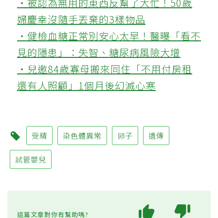
‧被認為無用的東西反幫了大忙！50歲
婦慶幸沒隨手丟棄的3樣物品
‧健檢血糖正常別安心太早！醫曝「看不
見的隱患」：失智、糖尿病風險大增
‧兒邀84歲寡母搬來同住「不用付房租
還有人照顧」1個月後幻滅心寒
受精
染色體異常
卵子
遺傳
試管嬰兒
這篇文章對你有幫助嗎?