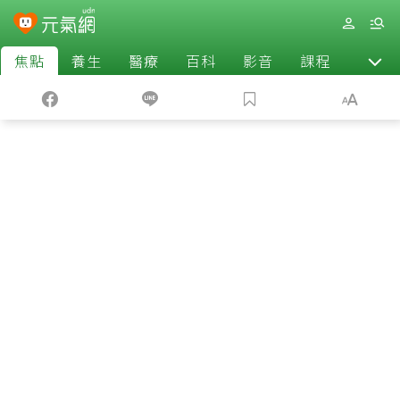
焦點
養生
醫療
百科
影音
課程
退休