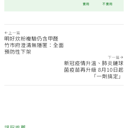
實用
不實用
上一篇
明好炊粉複驗仍含甲醛
竹市府澄清無隱匿：全面
預防性下架
下一篇
新冠疫情升溫、肺炎鏈球
菌疫苗再升級 8月10日起
「一劑搞定」
課程推薦