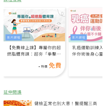
影片課程
影片課程
【免費線上課】專屬你的超
乳癌運動訓練入門
燃脂體育課：超夯「拳擊有
伴你術後身心靈
氧」高壓族在家釋放壓力無
上影音課）
免費
負擔
特價
延伸閱讀
健檢正常也別大意！醫提醒三高