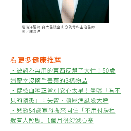
謝瑞洋醫師 台大醫院金山分院骨科主治醫師
圖／謝瑞洋
💪更多健康推薦
‧被認為無用的東西反幫了大忙！50歲
婦慶幸沒隨手丟棄的3樣物品
‧健檢血糖正常別安心太早！醫曝「看不
見的隱患」：失智、糖尿病風險大增
‧兒邀84歲寡母搬來同住「不用付房租
還有人照顧」1個月後幻滅心寒