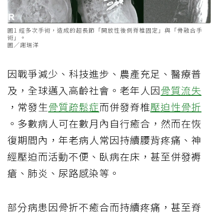
圖1 經多次手術，造成的超長節「開放性後側脊椎固定」與「骨融合手
術」。
圖／謝瑞洋
因戰爭減少、科技進步、農產充足、醫療普
及，全球邁入高齡社會。老年人因
骨質流失
，常發生
骨質疏鬆症
而併發脊椎
壓迫性骨折
。多數病人可在數月內自行癒合，然而在恢
復期間內，年老病人常因持續腰背疼痛、神
經壓迫而活動不便、臥病在床，甚至併發褥
瘡、肺炎、尿路感染等。
部分病患因骨折不癒合而持續疼痛，甚至脊