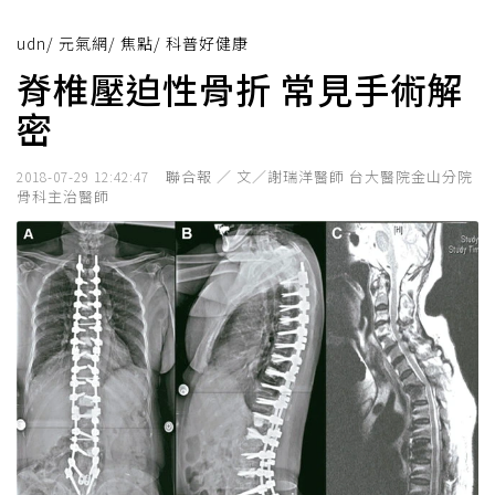
udn
/
元氣網
/
焦點
/
科普好健康
脊椎壓迫性骨折 常見手術解
密
聯合報 ／ 文／謝瑞洋醫師 台大醫院金山分院
2018-07-29 12:42:47
骨科主治醫師