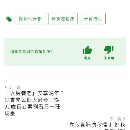
壓迫性骨折
骨質疏鬆症
骨質流失
這篇文章對你有幫助嗎?
實用
不實用
上一篇
「以房養老」安享晚年？
其實非每個人適合！從
90歲長者案例看另一種
規畫
下一篇
立秋養肺防秋燥 打好秋