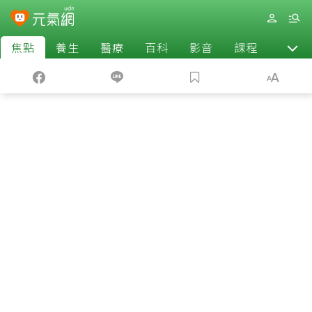
焦點
養生
醫療
百科
影音
課程
退休