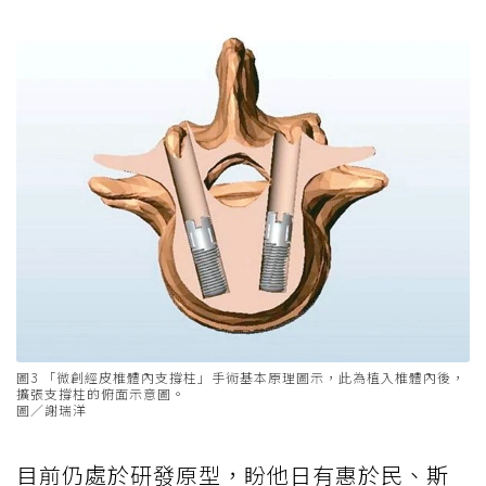
圖3 「微創經皮椎體內支撐柱」手術基本原理圖示，此為植入椎體內後，
擴張支撐柱的俯面示意圖。
圖／謝瑞洋
目前仍處於研發原型，盼他日有惠於民、斯