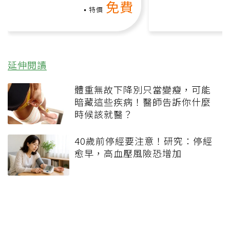
免費
礎也能做！
負擔
特價
延伸閱讀
體重無故下降別只當變瘦，可能
暗藏這些疾病！醫師告訴你什麼
時候該就醫？
40歲前停經要注意！研究：停經
愈早，高血壓風險恐增加