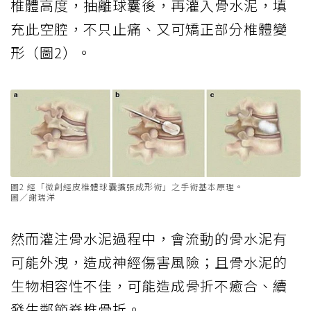
椎體高度，抽離球囊後，再灌入骨水泥，填
充此空腔，不只止痛、又可矯正部分椎體變
形（圖2）。
圖2 經「微創經皮椎體球囊擴張成形術」之手術基本原理。
圖／謝瑞洋
然而灌注骨水泥過程中，會流動的骨水泥有
可能外洩，造成神經傷害風險；且骨水泥的
生物相容性不佳，可能造成骨折不癒合、續
發生鄰節脊椎骨折。