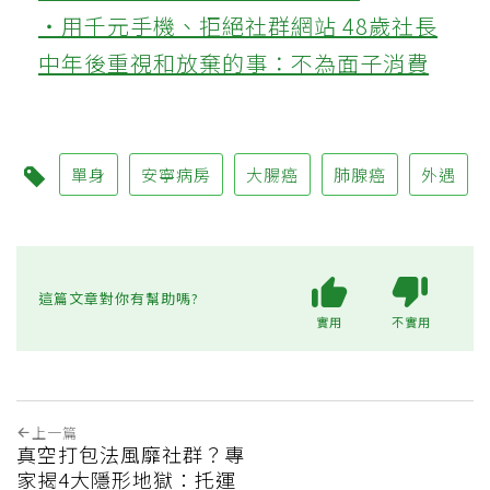
‧用千元手機、拒絕社群網站 48歲社長
中年後重視和放棄的事：不為面子消費
單身
安寧病房
大腸癌
肺腺癌
外遇
這篇文章對你有幫助嗎?
實用
不實用
上一篇
真空打包法風靡社群？專
家揭4大隱形地獄：托運