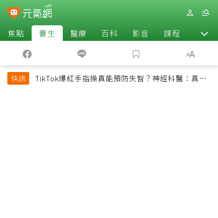
焦點
養生
醫療
百科
影音
課程
退休
TikTok爆紅手指操真能預防失智？神經科醫：真正
快訊
該做的是4件事