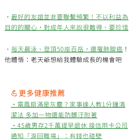
．
最好的友誼並非要聯繫頻繁！不以利益為
目的的關心，對成年人來說很難得、要珍惜
．
每天晨泳、登頂50座百岳，還罹
肺腺癌
！
他體悟：老天爺想給我體驗成長的機會吧
💪更多健康推薦
‧電風扇滿是灰塵？家事達人教1分鐘清
潔法 多加一物還能防髒汙附著
‧45歲男存2千萬提早退休 接信用卡公司
通知「淚回職場」：有錢也碰壁