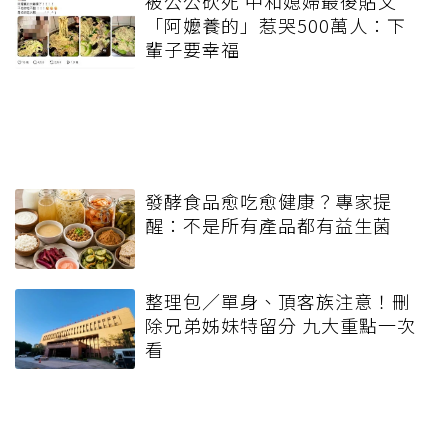
被公公砍死 中和媳婦最後貼文
「阿嬤養的」惹哭500萬人：下
輩子要幸福
發酵食品愈吃愈健康？專家提
醒：不是所有產品都有益生菌
整理包／單身、頂客族注意！刪
除兄弟姊妹特留分 九大重點一次
看