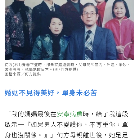
何方(右1)青春正盛時，卻是家庭遽變時，父母間的暴力、外遇、爭吵、
破產等等，就是她的日常。(圖/何方提供)
圖檔來源／何方提供
婚姻不見得美好，單身未必苦
「我的媽媽最後在
安寧病房
時，給了我這段
啟示─『如果男人不愛護你、不尊重你，單
身也沒關係。』」何方母親離世後，她足足