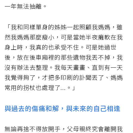
一年無法抽離。
「我和同樣單身的姊姊一起照顧我媽媽，雖
然我媽媽那麼瘦小，可是當她半夜癱軟在我
身上時，我真的也承受不住。可是她過世
後，放在後車廂裡的那些遺物我丟不掉，我
沒有辦法去整理。我每天畫畫、直到有一天
我覺得夠了，才把多印刷的訃聞丟了、媽媽
常用的拐杖也處理了...。」
與過去的傷痛和解，與未來的自己相逢
無論再捨不得放開手，父母親終究會離開我