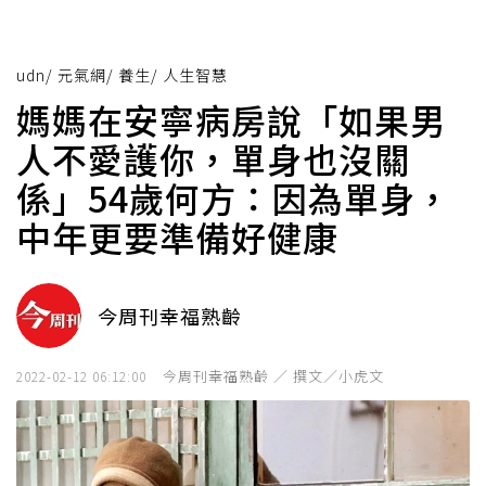
udn
/
元氣網
/
養生
/
人生智慧
媽媽在安寧病房說「如果男
人不愛護你，單身也沒關
係」54歲何方：因為單身，
中年更要準備好健康
今周刊幸福熟齡
今周刊幸福熟齡 ／ 撰文／小虎文
2022-02-12 06:12:00