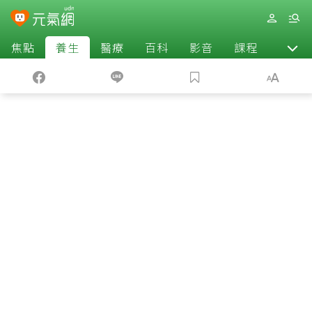
焦點
養生
醫療
百科
影音
課程
退休