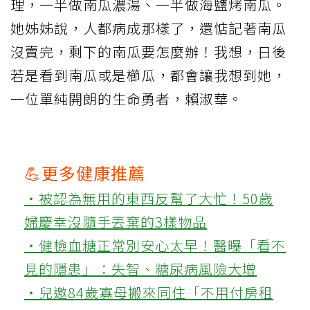
理，一半做南瓜濃湯、一半做海鹽烤南瓜。
她姊姊說，人都病成那樣了，還惦記著南瓜
沒賣完，剩下的南瓜要怎麼辦！我想，日後
若是看到南瓜或是櫛瓜，都會讓我想到她，
一位單純開朗的生命勇者，賴淑華。
💪更多健康推薦
‧被認為無用的東西反幫了大忙！50歲
婦慶幸沒隨手丟棄的3樣物品
‧健檢血糖正常別安心太早！醫曝「看不
見的隱患」：失智、糖尿病風險大增
‧兒邀84歲寡母搬來同住「不用付房租