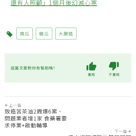
還有人照顧」1個月後幻滅心寒
南瓜
櫛瓜
大腸癌
這篇文章對你有幫助嗎?
實用
不實用
上一篇
致癌苦茶油2周爆6案、
問題業者增1家 食藥署要
求停業+啟動輔導
下一篇