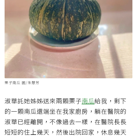
栗子南瓜 圖/朱慧芳
淑華託她姊姊送來兩顆栗子
南瓜
給我，剩下
的一顆南瓜還端坐在我家廚房，躺在醫院的
淑華已經離開，不像過去一樣，在醫院長長
短短的住上幾天，然後出院回家，休息幾天