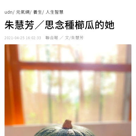
udn
/
元氣網
/
養生
/
人生智慧
朱慧芳／思念種櫛瓜的她
聯合報 ／ 文/朱慧芳
2021-04-25 16:02:33