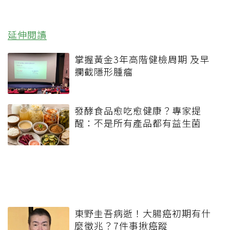
延伸閱讀
掌握黃金3年高階健檢周期 及早
攔截隱形腫瘤
發酵食品愈吃愈健康？專家提
醒：不是所有產品都有益生菌
東野圭吾病逝！大腸癌初期有什
麼徵兆？7件事揪癌蹤