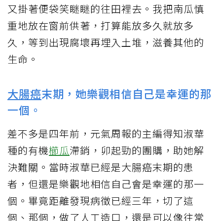
又掛著便袋笑瞇瞇的往田裡去。我把南瓜慎
重地放在窗前供著，打算能放多久就放多
久，等到出現腐壞再埋入土堆，滋養其他的
生命。
大腸癌
末期，她樂觀相信自己是幸運的那
一個。
差不多是四年前，元氣周報的主編得知淑華
種的有機
櫛瓜
滯銷，卯起勁的團購，助她解
決難關。當時淑華已經是大腸癌末期的患
者，但還是樂觀地相信自己會是幸運的那一
個。畢竟距離發現病徵已經三年，切了這
個、那個，做了人工造口，還是可以像往常