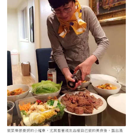
做菜是張曼娟的小確幸，尤其看著親友品嚐自己做的美食後，露出滿