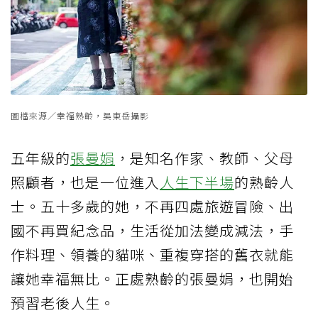
圖檔來源／幸福熟齡，吳東岳攝影
五年級的
張曼娟
，是知名作家、教師、父母
照顧者，也是一位進入
人生下半場
的熟齡人
士。五十多歲的她，不再四處旅遊冒險、出
國不再買紀念品，生活從加法變成減法，手
作料理、領養的貓咪、重複穿搭的舊衣就能
讓她幸福無比。正處熟齡的張曼娟，也開始
預習老後人生。