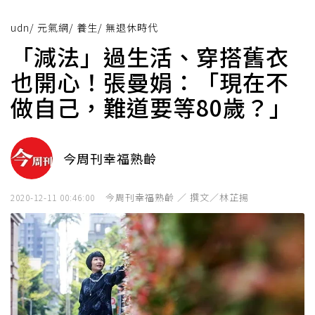
udn
/
元氣網
/
養生
/
無退休時代
「減法」過生活、穿搭舊衣
也開心！張曼娟：「現在不
做自己，難道要等80歲？」
今周刊幸福熟齡
今周刊幸福熟齡 ／ 撰文／林芷揚
2020-12-11 00:46:00