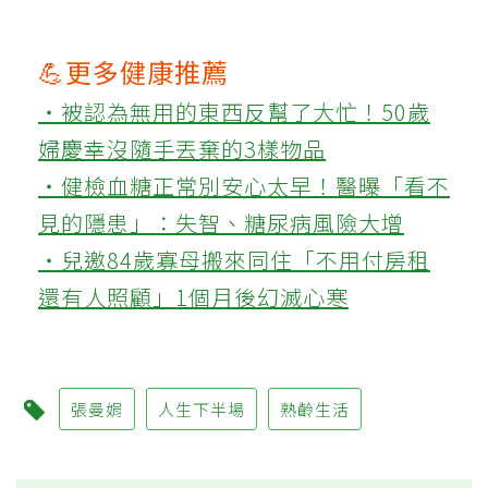
💪更多健康推薦
‧被認為無用的東西反幫了大忙！50歲
婦慶幸沒隨手丟棄的3樣物品
‧健檢血糖正常別安心太早！醫曝「看不
見的隱患」：失智、糖尿病風險大增
‧兒邀84歲寡母搬來同住「不用付房租
還有人照顧」1個月後幻滅心寒
張曼娟
人生下半場
熟齡生活