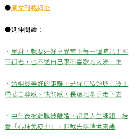
●
原文刊載網址
●延伸閱讀：
．
單身，就要好好享受當下每一個時光！寧
可孤老，也不送自己跟不喜歡的人湊一堆
．
婚姻最美好的距離，是保持私領域！彼此
帶著自尊感、快樂感，長遠地牽手走下去
．
中年後被離職被離婚，都是人生課題 培
養「心理免疫力」，迎戰失落情境來襲