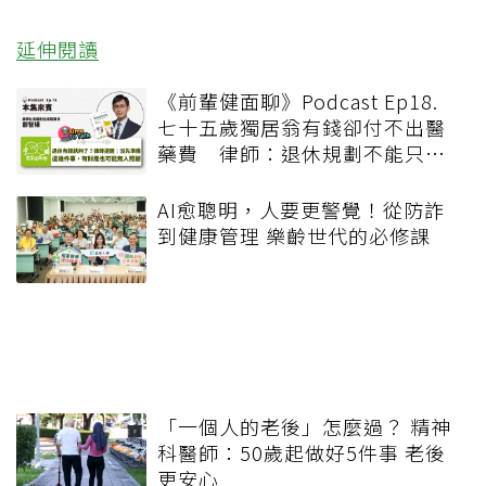
延伸閱讀
《前輩健面聊》Podcast Ep18.
七十五歲獨居翁有錢卻付不出醫
藥費 律師：退休規劃不能只有
錢，更要布局「人」與「機制」
AI愈聰明，人要更警覺！從防詐
到健康管理 樂齡世代的必修課
「一個人的老後」怎麼過？ 精神
科醫師：50歲起做好5件事 老後
更安心