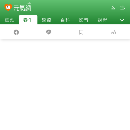
焦點
養生
醫療
百科
影音
課程
退休