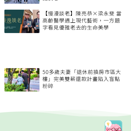
【慢漫談老】陳亮恭×梁永斐 當
高齡醫學遇上現代藝術，一方題
字看見優雅老去的生命美學
50多歲夫妻「退休前換房市區大
樓」完美雙薪還款計畫陷入盲點
粉碎