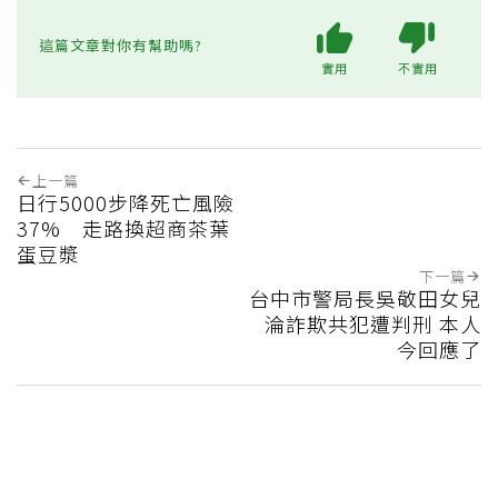
這篇文章對你有幫助嗎?
實用
不實用
上一篇
日行5000步降死亡風險
37% 走路換超商茶葉
蛋豆漿
下一篇
台中市警局長吳敬田女兒
淪詐欺共犯遭判刑 本人
今回應了