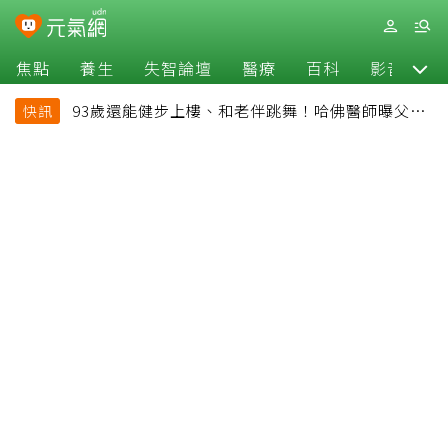
焦點
養生
失智論壇
醫療
百科
影音
93歲還能健步上樓、和老伴跳舞！哈佛醫師曝父親
快訊
長壽秘訣：沒吃保健品也不追養生潮