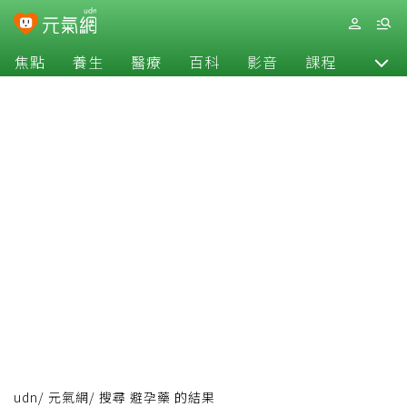
焦點
養生
醫療
百科
影音
課程
退休
udn
/
元氣網
/
搜尋 避孕藥 的結果