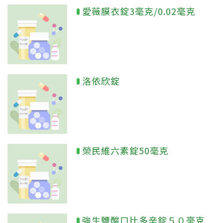
愛薇膜衣錠3毫克/0.02毫克
洛依欣錠
榮民維六素錠50毫克
強生鹽酸口比多辛錠５０毫克