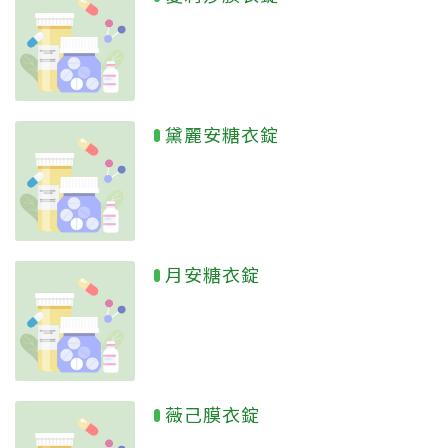
黛麗安糖衣錠
月安糖衣錠
薇己膜衣錠