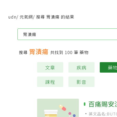
udn
/
元氣網
/
搜尋 胃潰瘍 的結果
胃潰瘍
搜尋
共找到
100
筆 藥物
文章
疾病
藥
課程
影音
百痛賜安
英文品名:BUTO