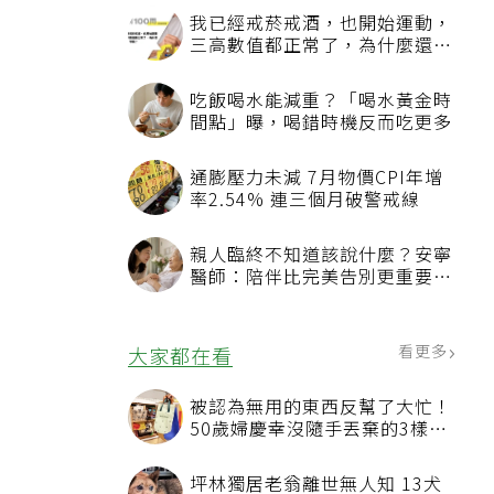
我已經戒菸戒酒，也開始運動，
三高數值都正常了，為什麼還不
能停藥？
吃飯喝水能減重？「喝水黃金時
間點」曝，喝錯時機反而吃更多
通膨壓力未減 7月物價CPI年增
率2.54% 連三個月破警戒線
親人臨終不知道該說什麼？安寧
醫師：陪伴比完美告別更重要，
4句話值得及早說出口
看更多
大家都在看
被認為無用的東西反幫了大忙！
50歲婦慶幸沒隨手丟棄的3樣物
品
坪林獨居老翁離世無人知 13犬