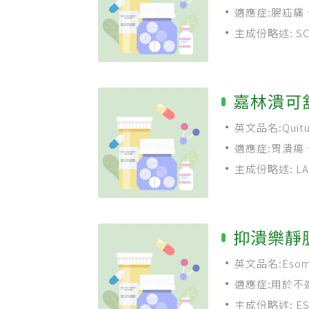
適應症:腸疝痛
主成份略述: SCO
嘉林潰可舒
英文品名:Quitulc
適應症:胃潰瘍
療、胃食道逆流性疾
主成份略述: LAN
治療與幽門螺旋桿菌 
NSAID類藥物引
抑潰樂靜
英文品名:Esomyl P
適應症:用於不
炎及／或有嚴重逆
主成份略述: ESOM