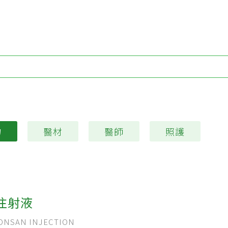
Type 1 or more characters for results.
物
醫材
醫師
照護
注射液
NSAN INJECTION