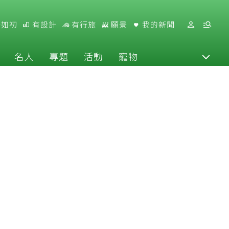
好如初
有設計
有行旅
願景
我的新聞
名人
專題
活動
寵物