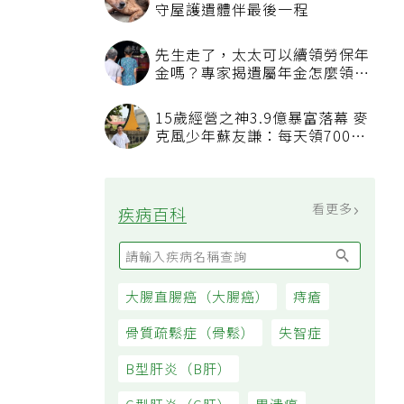
守屋護遺體伴最後一程
先生走了，太太可以續領勞保年
金嗎？專家揭遺屬年金怎麼領，
看順位還要看資格
15歲經營之神3.9億暴富落幕 麥
克風少年蘇友謙：每天領700元
過日子
看更多
疾病百科
大腸直腸癌（大腸癌）
痔瘡
骨質疏鬆症（骨鬆）
失智症
B型肝炎（B肝）