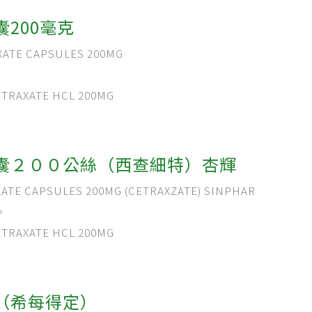
200毫克
TE CAPSULES 200MG
RAXATE HCL 200MG
囊２００公絲（西查細特）杏輝
E CAPSULES 200MG (CETRAXZATE) SINPHAR
。
RAXATE HCL 200MG
（希每得定）