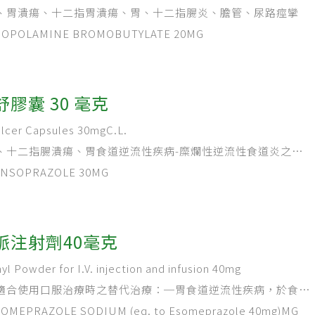
、胃潰瘍、十二指胃潰瘍、胃、十二指腸炎、膽管、尿路痙攣
POLAMINE BROMOBUTYLATE 20MG
膠囊 30 毫克
er Capsules 30mgC.L.
、十二指腸潰瘍、胃食道逆流性疾病-糜爛性逆流性食道炎之治
病之症狀治療、ZOLLINGER-ELLISON症候群、合併抗生素
SOPRAZOLE 30MG
(HELICOBACTER PYLORI) 相關的消化性潰瘍、治療因
起之胃潰瘍。
脈注射劑40毫克
owder for I.V. injection and infusion 40mg
適合使用口服治療時之替代治療：─胃食道逆流性疾病，於食道
流症狀之病患。─NSAID治療相關之胃潰瘍的治療。於治療性
EPRAZOLE SODIUM (eq. to Esomeprazole 40mg)MG