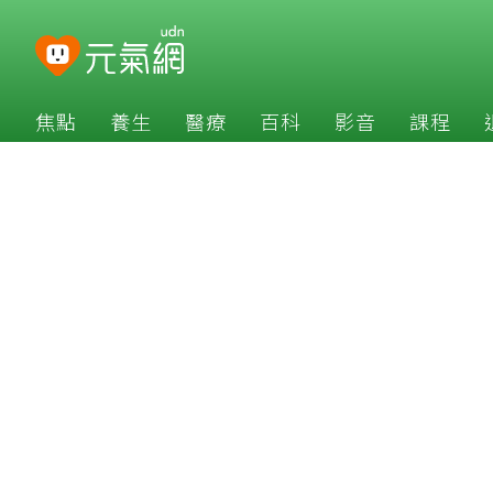
焦點
養生
醫療
百科
影音
課程