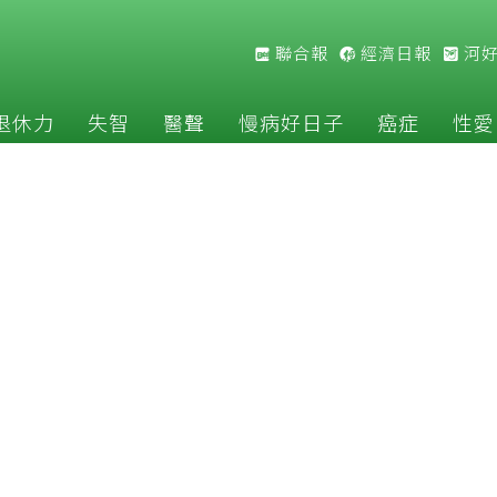
聯合報
經濟日報
河
退休力
失智
醫聲
慢病好日子
癌症
性愛