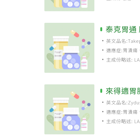
內視鏡處置急性
泰克胃通 
英文品名:Takepr
適應症:胃潰瘍
療，胃食道逆流性疾
主成份略述: LAN
治療與幽門螺旋桿菌 
NSAID 類藥物
來得適胃
英文品名:Zydus 
適應症:胃潰瘍
療，胃食道逆流性疾
主成份略述: LAN
治療與幽門螺旋桿菌(
NSAID類藥物引