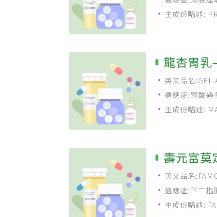
主成份略述: PRO
龍杏胃乳
英文品名:GEL-A 
適應症:胃酸過
主成份略述: MAG
壽元富莫
英文品名:FAMOTI
適應症:下二指腸
群
主成份略述: FAM