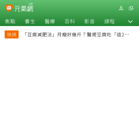
焦點
養生
醫療
百科
影音
課程
退休
「豆腐減肥法」月瘦好幾斤？醫揭豆腐吃「這2種最
快訊
好」，消脹氣有妙招