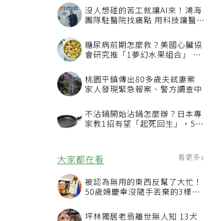
沒人想碰的苦工就讓AI來！鴻海
團隊駐醫院找痛點 用科技讓醫療
更有溫度
糖尿病前期怎麼救？美國心臟協
會研究推「1夢幻水果組合」 酪
梨加它改善血管功能
桃園平鎮傳出80多歲夫弒妻案
家人發現緊急報案、警方調查中
不沾鍋開始沾鍋怎麼辦？日本專
家教1招有望「起死回生」，5情
況該換新
看更多
大家都在看
被認為無用的東西反幫了大忙！
50歲婦慶幸沒隨手丟棄的3樣物
品
坪林獨居老翁離世無人知 13犬