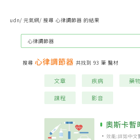
udn
/
元氣網
/
搜尋 心律調節器 的結果
心律調節器
搜尋
共找到
93
筆 醫材
文章
疾病
藥
課程
影音
奧斯卡暫
效能:詳如中文