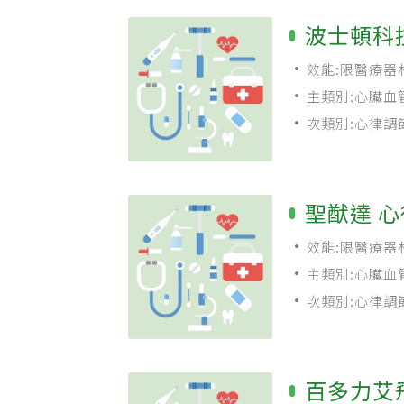
波士頓科
效能:限醫療器
主類別:心臟血
次類別:心律調
聖猷達 
效能:限醫療器
主類別:心臟血
次類別:心律調
百多力艾