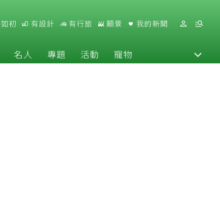
好如初
有設計
有行旅
願景
我的新聞
名人
專題
活動
寵物