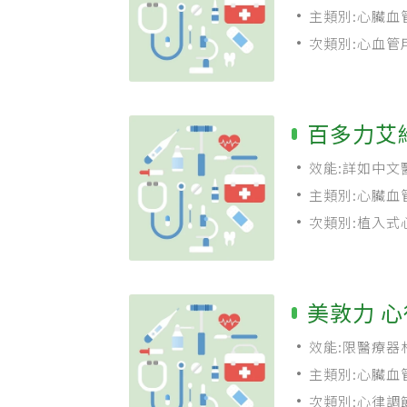
主類別:心臟血
次類別:心血管
百多力艾
效能:詳如中文
主類別:心臟血
次類別:植入式
美敦力 心
效能:限醫療器
主類別:心臟血
次類別:心律調