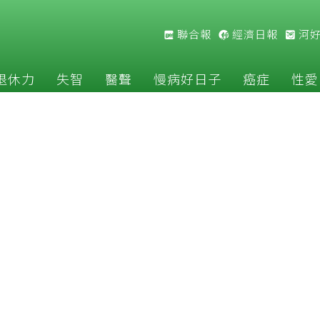
聯合報
經濟日報
河
退休力
失智
醫聲
慢病好日子
癌症
性愛