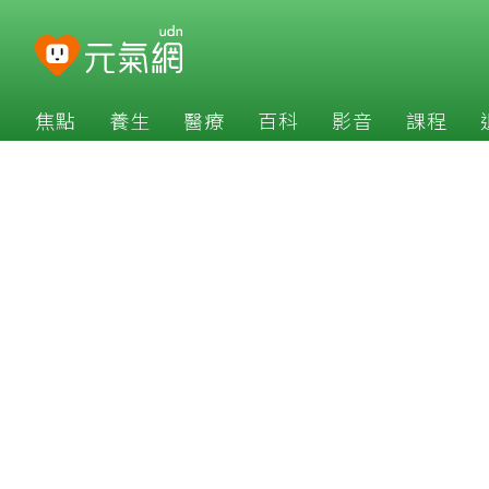
焦點
養生
醫療
百科
影音
課程