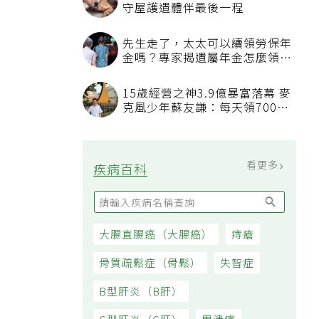
守屋護遺體伴最後一程
先生走了，太太可以續領勞保年
金嗎？專家揭遺屬年金怎麼領，
看順位還要看資格
15歲經營之神3.9億暴富落幕 麥
克風少年蘇友謙：每天領700元
過日子
看更多
疾病百科
大腸直腸癌（大腸癌）
痔瘡
骨質疏鬆症（骨鬆）
失智症
B型肝炎（B肝）