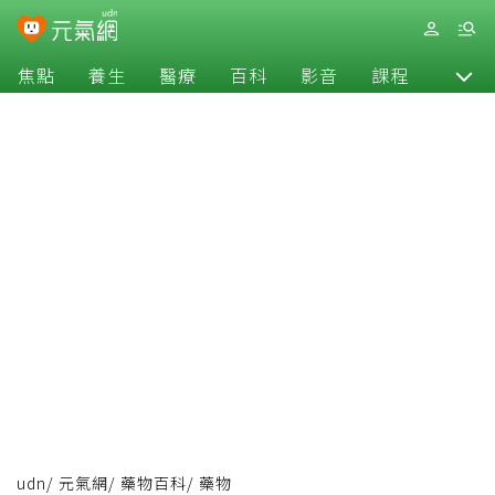
焦點
養生
醫療
百科
影音
課程
退休
udn
/
元氣網
/
藥物百科
/
藥物