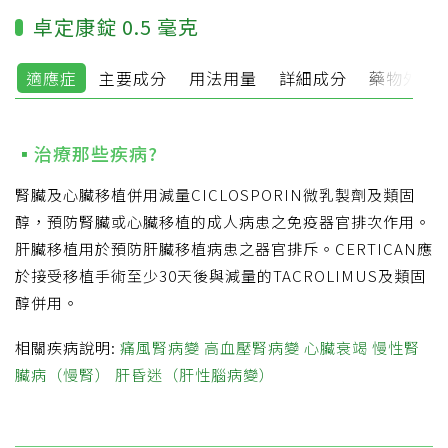
卓定康錠 0.5 毫克
適應症
主要成分
用法用量
詳細成分
藥物外觀
治療那些疾病?
腎臟及心臟移植併用減量CICLOSPORIN微乳製劑及類固
醇，預防腎臟或心臟移植的成人病患之免疫器官排次作用。
肝臟移植用於預防肝臟移植病患之器官排斥。CERTICAN應
於接受移植手術至少30天後與減量的TACROLIMUS及類固
醇併用。
相關疾病說明:
痛風腎病變
高血壓腎病變
心臟衰竭
慢性腎
臟病（慢腎）
肝昏迷（肝性腦病變）