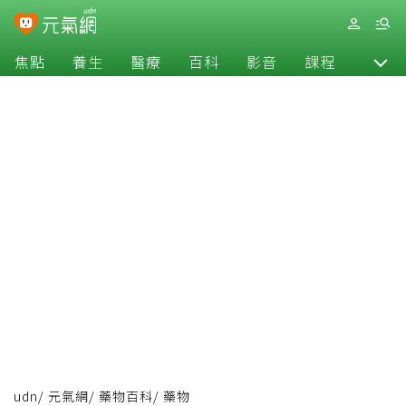
焦點
養生
醫療
百科
影音
課程
退休
udn
/
元氣網
/
藥物百科
/
藥物