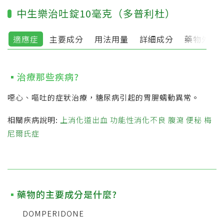
中生樂治吐錠10毫克（多普利杜）
適應症
主要成分
用法用量
詳細成分
藥物外觀
治療那些疾病?
噁心、嘔吐的症狀治療，糖尿病引起的胃腸蠕動異常。
相關疾病說明:
上消化道出血
功能性消化不良
腹瀉
便秘
梅
尼爾氏症
藥物的主要成分是什麼?
DOMPERIDONE