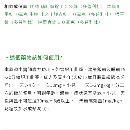
相似成份藥:
明德 鎮吐寧錠１０公絲（多普利杜）
華興 吐
平錠10毫克
生達 吐必止膜衣錠１０毫克（多普利杜）
通平
錠（多普利杜）
達胃爽錠１０毫克（多普利杜）
這個藥物該如何使用?
本藥須由醫師處方使用。如需服用此藥，建議飯前及睡前15
-30分鐘服用此藥。成人及青少年(大於12歲且體重超過35公
斤)：一天3-4次，一次10mg。小兒：一天1-2mg/kg，分三
次於飯前使用，可視年齡、體重、症狀適宜增減。小兒一天
投與量不可超過30mg。6歲以上，一天最高劑量1mg/kg。
乾糖漿加水成懸濁狀。