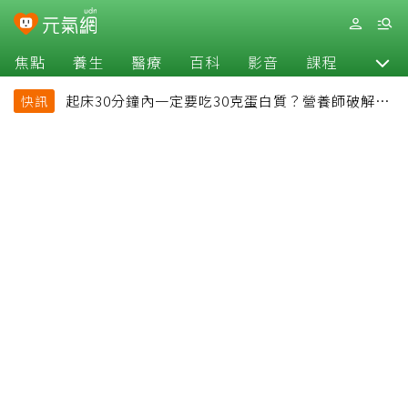
焦點
養生
醫療
百科
影音
課程
退休
起床30分鐘內一定要吃30克蛋白質？營養師破解
快訊
「30/30/30法則」：真正關鍵不是時間