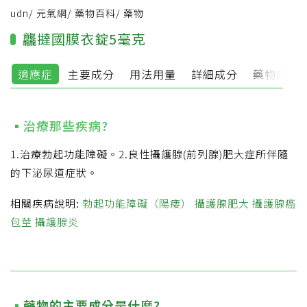
udn
/
元氣網
/
藥物百科
/
藥物
龘撻國膜衣錠5毫克
適應症
主要成分
用法用量
詳細成分
藥物外觀
治療那些疾病?
1.治療勃起功能障礙。2.良性攝護腺(前列腺)肥大症所伴隨
的下泌尿道症狀。
相關疾病說明:
勃起功能障礙（陽痿）
攝護腺肥大
攝護腺癌
包莖
攝護腺炎
藥物的主要成分是什麼?