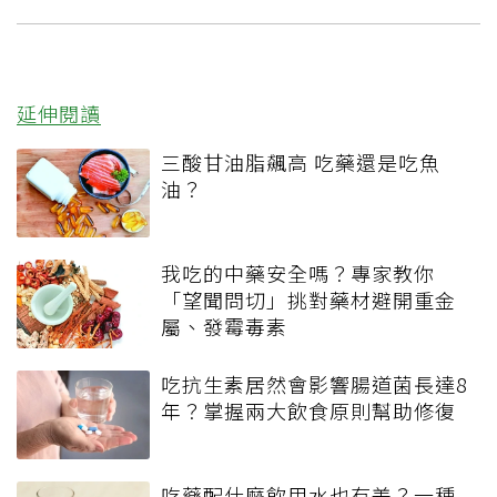
延伸閱讀
三酸甘油脂飆高 吃藥還是吃魚
油？
我吃的中藥安全嗎？專家教你
「望聞問切」挑對藥材避開重金
屬、發霉毒素
吃抗生素居然會影響腸道菌長達8
年？掌握兩大飲食原則幫助修復
吃藥配什麼飲用水也有差？一種