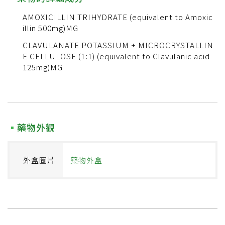
AMOXICILLIN TRIHYDRATE (equivalent to Amoxic
illin 500mg)MG
CLAVULANATE POTASSIUM + MICROCRYSTALLIN
E CELLULOSE (1:1) (equivalent to Clavulanic acid
125mg)MG
藥物外觀
外盒圖片
藥物外盒