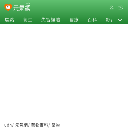
焦點
養生
失智論壇
醫療
百科
影音
udn
/
元氣網
/
藥物百科
/
藥物