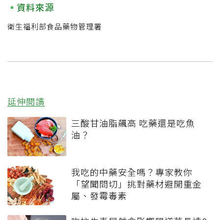
資料來源
衛生福利部食品藥物管理署
延伸閱讀
三酸甘油脂飆高 吃藥還是吃魚
油？
我吃的中藥安全嗎？專家教你
「望聞問切」挑對藥材避開重金
屬、發霉毒素