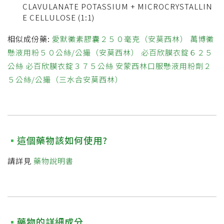
CLAVULANATE POTASSIUM + MICROCRYSTALLIN
E CELLULOSE (1:1)
相似成份藥:
愛默黴素膠囊２５０毫克（安莫西林）
萬博黴
懸液用粉５０公絲/公撮（安莫西林）
必百欣膜衣錠６２５
公絲
必百欣膜衣錠３７５公絲
安蒙西林口服懸液用粉劑２
５公絲/公撮（三水合安莫西林）
這個藥物該如何使用?
請詳見
藥物說明書
藥物的詳細成分