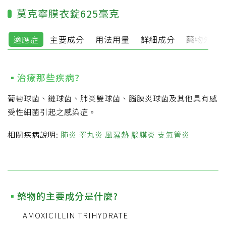
莫克寧膜衣錠625毫克
適應症
主要成分
用法用量
詳細成分
藥物外觀
治療那些疾病?
葡萄球菌、鏈球菌、肺炎雙球菌、腦膜炎球菌及其他具有感
受性細菌引起之感染症。
相關疾病說明:
肺炎
睪丸炎
風濕熱
腦膜炎
支氣管炎
藥物的主要成分是什麼?
AMOXICILLIN TRIHYDRATE