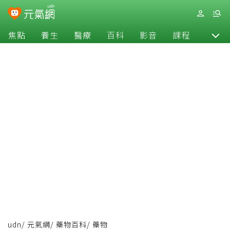
焦點
養生
醫療
百科
影音
課程
退休
udn
/
元氣網
/
藥物百科
/
藥物