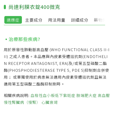
尚達利膜衣錠400微克
適應症
主要成分
用法用量
詳細成分
藥物外觀
治療那些疾病?
用於原發性肺動脈高血壓 (WHO FUNCTIONAL CLASS II-I
II) 之成人患者。本品應與內皮素受體拮抗劑(ENDOTHELI
N RECEPTOR ANTAGONIST, ERA)及/或第五型磷酸二酯
酶(PHOSPHODIESTERASE TYPE 5, PDE 5)抑制劑合併使
用； 或單獨使用於病患無法適用內皮素受體拮抗劑且無法
適用第五型磷酸二酯酶抑制劑時。
相關疾病說明:
血栓性血小板低下紫斑症
肢端肥大症
高血壓
慢性腎臟病（慢腎）
心臟衰竭