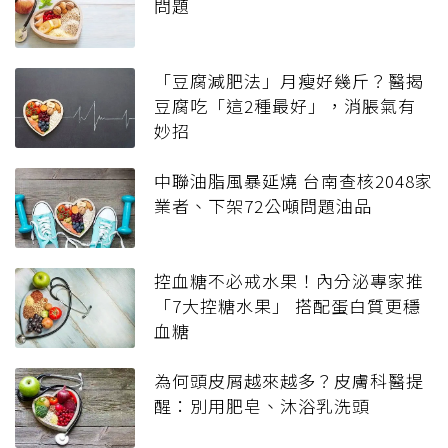
問題
「豆腐減肥法」月瘦好幾斤？醫揭
豆腐吃「這2種最好」，消脹氣有
妙招
中聯油脂風暴延燒 台南查核2048家
業者、下架72公噸問題油品
控血糖不必戒水果！內分泌專家推
「7大控糖水果」 搭配蛋白質更穩
血糖
為何頭皮屑越來越多？皮膚科醫提
醒：別用肥皂、沐浴乳洗頭