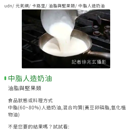
udn
/
元氣網
/
卡路里
/
油脂與堅果類
/
中脂人造奶油
記者徐兆玄攝影
中脂人造奶油
油脂與堅果類
食品狀態或料理方式
中脂(60~80%)人造奶油,混合均質(黃豆卵磷脂,氫化植
物油)
不是您要的結果嗎？試試看: