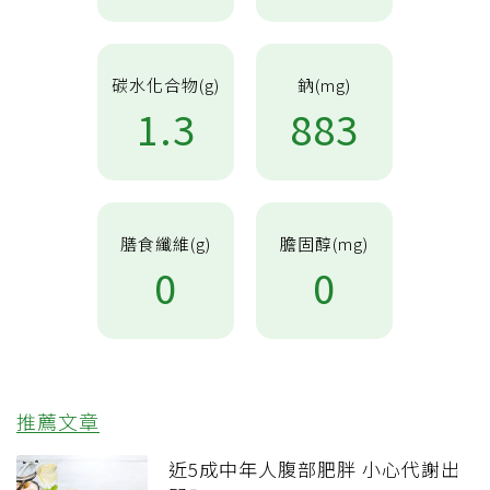
碳水化合物(g)
鈉(mg)
1.3
883
膳食纖維(g)
膽固醇(mg)
0
0
推薦文章
近5成中年人腹部肥胖 小心代謝出