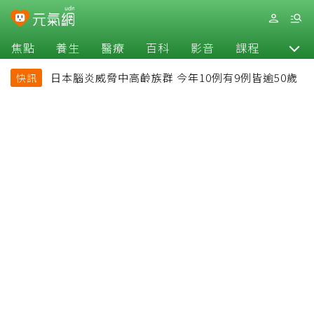
焦點
養生
醫療
百科
影音
課程
退休
日本腦炎威脅中高齡族群 今年10例有9例皆逾50歲
快訊