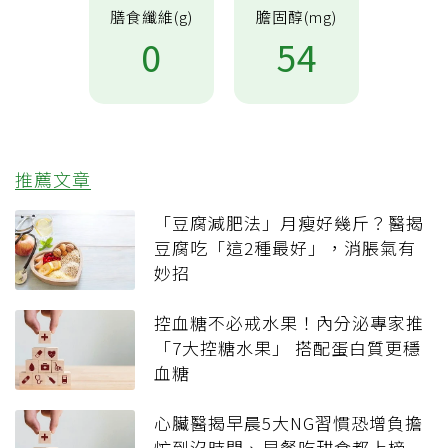
膳食纖維(g)
膽固醇(mg)
0
54
推薦文章
「豆腐減肥法」月瘦好幾斤？醫揭
豆腐吃「這2種最好」，消脹氣有
妙招
控血糖不必戒水果！內分泌專家推
「7大控糖水果」 搭配蛋白質更穩
血糖
心臟醫揭早晨5大NG習慣恐增負擔
忙到沒時間、早餐吃甜食都上榜