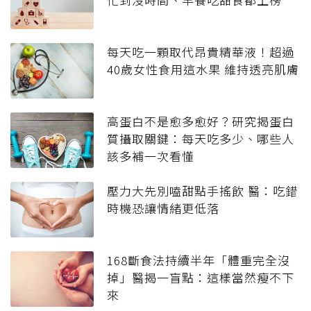
每天吃一顆取代昂貴精華液！超過
40歲女性食用這水果 維持透亮肌膚
高蛋白不是愈多愈好？研究揭蛋白
質攝取關鍵：每天吃多少、哪些人
該多補一次看懂
壓力大先別嗑甜點手搖飲 醫：吃錯
時機恐讓情緒更低落
168斷食法持續半年「體重完全沒
掉」醫揭一盲點：這樣當然瘦不下
來