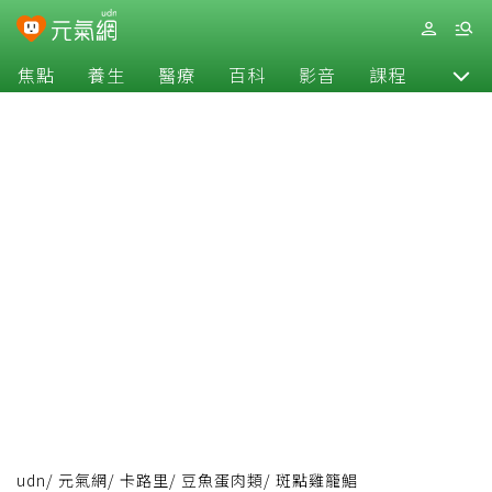
焦點
養生
醫療
百科
影音
課程
退休
udn
/
元氣網
/
卡路里
/
豆魚蛋肉類
/
斑點雞籠鯧