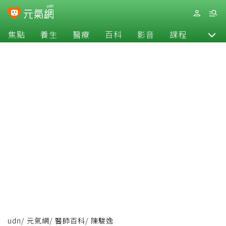
焦點
養生
醫療
百科
影音
課程
退休
udn
/
元氣網
/
醫師百科
/
陳駿逸