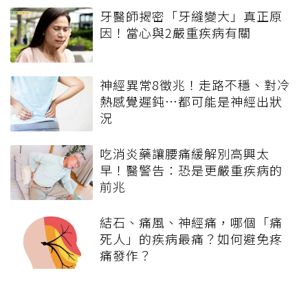
牙醫師揭密「牙縫變大」真正原
因！當心與2嚴重疾病有關
神經異常8徵兆！走路不穩、對冷
熱感覺遲鈍…都可能是神經出狀
況
吃消炎藥讓腰痛緩解別高興太
早！醫警告：恐是更嚴重疾病的
前兆
結石、痛風、神經痛，哪個「痛
死人」的疾病最痛？如何避免疼
痛發作？