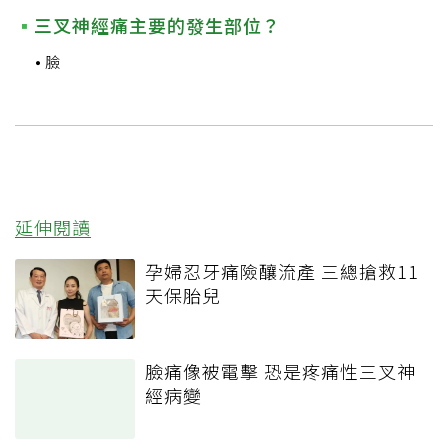
三叉神經痛主要的發生部位？
臉
延伸閱讀
孕婦忍牙痛險釀流產 三總搶救11
天保胎兒
臉痛像被電擊 恐是疼痛性三叉神
經病變