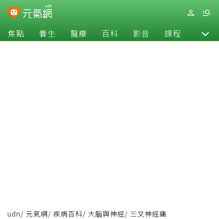
焦點
養生
醫療
百科
影音
課程
退休
udn
/
元氣網
/
疾病百科
/
大腦與神經
/
三叉神經痛