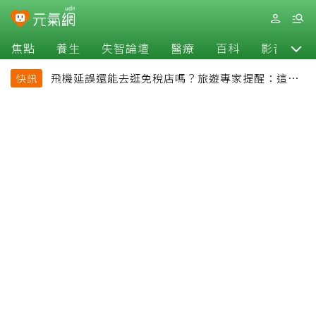
焦點
養生
失智論壇
醫療
百科
影音
飛機延誤還能去逛免稅店嗎？旅遊專家提醒：這個
快訊
時間最好別離開登機門