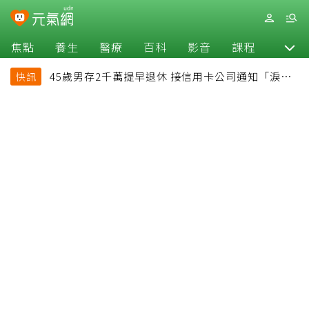
焦點
養生
醫療
百科
影音
課程
退休
45歲男存2千萬提早退休 接信用卡公司通知「淚回
快訊
職場」：有錢也碰壁