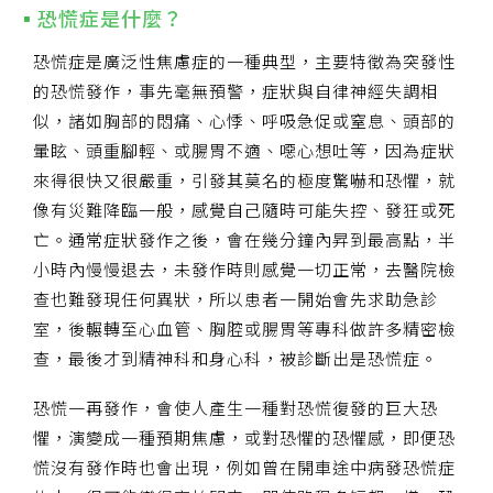
恐慌症是什麼？
恐慌症是廣泛性焦慮症的一種典型，主要特徵為突發性
的恐慌發作，事先毫無預警，症狀與自律神經失調相
似，諸如胸部的悶痛、心悸、呼吸急促或窒息、頭部的
暈眩、頭重腳輕、或腸胃不適、噁心想吐等，因為症狀
來得很快又很嚴重，引發其莫名的極度驚嚇和恐懼，就
像有災難降臨一般，感覺自己隨時可能失控、發狂或死
亡。通常症狀發作之後，會在幾分鐘內昇到最高點，半
小時內慢慢退去，未發作時則感覺一切正常，去醫院檢
查也難發現任何異狀，所以患者一開始會先求助急診
室，後輾轉至心血管、胸腔或腸胃等專科做許多精密檢
查，最後才到精神科和身心科，被診斷出是恐慌症。
恐慌一再發作，會使人產生一種對恐慌復發的巨大恐
懼，演變成一種預期焦慮，或對恐懼的恐懼感，即便恐
慌沒有發作時也會出現，例如曾在開車途中病發恐慌症