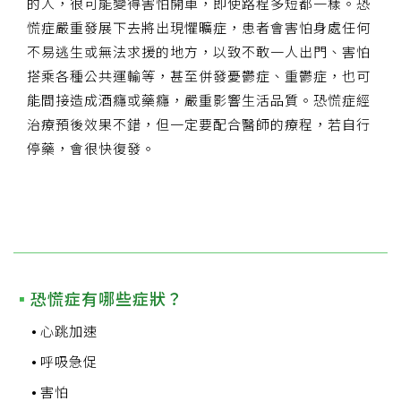
的人，很可能變得害怕開車，即使路程多短都一樣。恐
慌症嚴重發展下去將出現懼曠症，患者會害怕身處任何
不易逃生或無法求援的地方，以致不敢一人出門、害怕
搭乘各種公共運輸等，甚至併發憂鬱症、重鬱症，也可
能間接造成酒癮或藥癮，嚴重影響生活品質。恐慌症經
治療預後效果不錯，但一定要配合醫師的療程，若自行
停藥，會很快復發。
恐慌症有哪些症狀？
心跳加速
呼吸急促
害怕