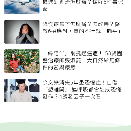
機遇到亂流怎麼辦？做好5件事保
命
恐慌症當下怎麼辦？怎改善？醫
教6招應對，真的不行就「躺平」
「綠陪伴」助挺過癌症！ 53歲園
藝治療師張淑菱：大自然給無條
件的愛與療癒
余文樂消失5年患恐懼症！自曝
「想離開」 連呼吸都會造成恐慌
發作？4誘發因子一次看