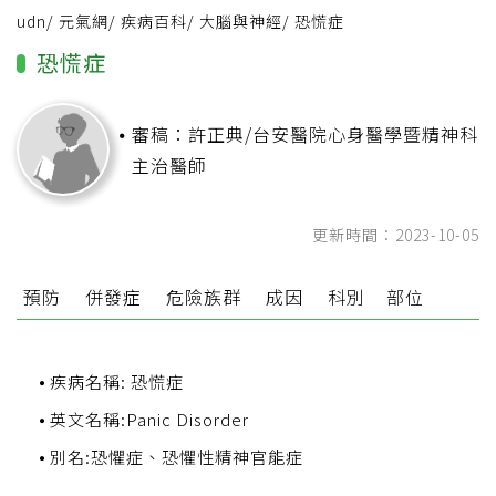
udn
/
元氣網
/
疾病百科
/
大腦與神經
/
恐慌症
恐慌症
審稿：許正典/台安醫院心身醫學暨精神科
主治醫師
更新時間：2023-10-05
預防
併發症
危險族群
成因
科別
部位
疾病名稱: 恐慌症
英文名稱:Panic Disorder
別名:恐懼症、恐懼性精神官能症