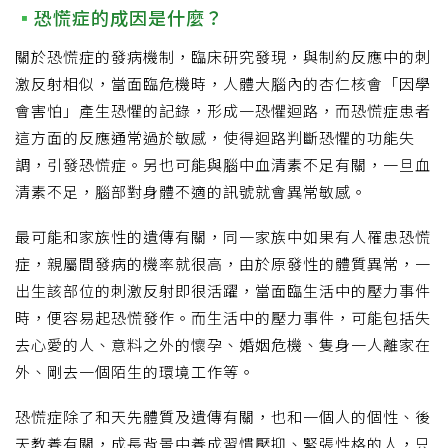
恐慌症的成因是什麼？
關於恐慌症的發病機制，臨床研究發現，與制約反應中的刺
激反射相似，當面臨危機時，人體大腦內的杏仁核會「因學
會害怕」產生恐懼的記錄，形成一恐懼迴路，而恐慌症患者
這方面的反應通常過於敏感，使得迴路判斷恐懼的功能失
調，引發恐慌症。另也可能與腦中血清素不足有關，一旦血
清素不足，腦部對身體不適的訊號就會異常敏感。
最可能和家族性的遺傳有關，同一家族中如果有人罹患恐慌
症，親屬間發病的機率就很高，由於原發性的體質異常，一
出生該部位的刺激反射即很活躍，當面臨生活中的壓力事件
時，便容易起恐慌發作。而生活中的壓力事件，可能包括失
去心愛的人、意料之外的懷孕、婚姻危機、隻身一人離家在
外、剛去一個陌生的環境工作等。
恐慌症除了和天先體質及遺傳有關，也和一個人的個性、後
天教養有關，成長背景中養成習慣壓抑、緊張性格的人，只