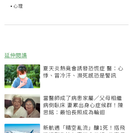
心理
延伸閱讀
夏天炎熱竟會誘發恐慌症 醫：心
悸、冒冷汗、瀕死感恐是警訊
當醫師成了病患家屬／父母相繼
病倒臥床 妻累出身心症候群！陳
思銘：最怕長照成為輪迴
新航遇「晴空亂流」釀1死！搭飛