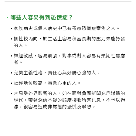
哪些人容易得到恐慌症？
家族病史或個人病史中已有罹患恐慌症案例之人。
個性較內向，於生活上容易積蓄長期的壓力未能抒發
的人。
神經敏感，容易緊張，對事或對人容易有預期性焦慮
者。
完美主義性格，責任心與好勝心強的人。
社經地位較高，事業心重的人。
容易受外界影響的人，如在面對負面新聞充斥媒體的
現代，帶著深信不疑的態度接收所有訊息，不予以過
濾，很容易造成非常態的恐慌及聯想。