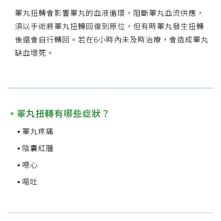
睪丸扭轉會影響睪丸的血液循環，阻斷睪丸血流供應，
須以手術將睪丸扭轉回復到原位，但有時睪丸發生扭轉
後還會自行轉回。若在6小時內未及時治療，會造成睪丸
缺血壞死。
睪丸扭轉有哪些症狀？
睪丸疼痛
陰囊紅腫
噁心
嘔吐