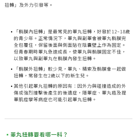
扭轉」及外力引發等。
「鞘膜內扭轉」是最常見的睪丸扭轉，好發於12~18歲
的青少年。正常情況下，睪丸與副睪會被睪丸鞘膜完
全包覆住，保留後面與側面貼在陰囊壁上作為固定。
但青春期時睪丸急速成長，使睪丸與鞘膜固定不佳，
以致睪丸與副睪丸在鞘膜內發生扭轉。
「鞘膜外扭轉」較少見，睪丸、精索及鞘膜會一起做
扭轉，常發生在2歲以下的新生兒。
其他引起睪丸扭轉的原因有：因外力與碰撞造成的外
傷或強烈撞擊後產生的後遺症，隱睪症、睪丸癌及提
睪肌痙孿等病症也可能引起睪丸扭轉。
睪丸扭轉要看哪一科？