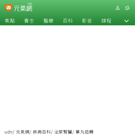
焦點
養生
醫療
百科
影音
課程
退休
udn
/
元氣網
/
疾病百科
/
泌尿腎臟
/
睪丸扭轉