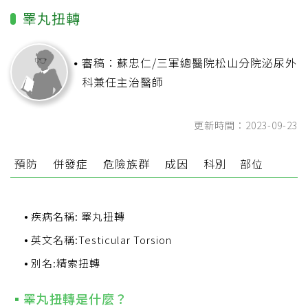
睪丸扭轉
審稿：蘇忠仁/三軍總醫院松山分院泌尿外
科兼任主治醫師
更新時間：2023-09-23
預防
併發症
危險族群
成因
科別
部位
疾病名稱: 睪丸扭轉
英文名稱:Testicular Torsion
別名:精索扭轉
睪丸扭轉是什麼？