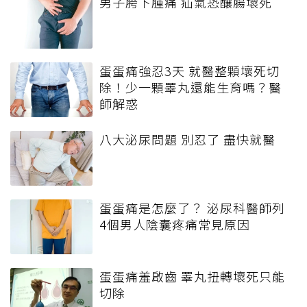
男子胯下腫痛 疝氣恐釀腸壞死
蛋蛋痛強忍3天 就醫整顆壞死切
除！少一顆睪丸還能生育嗎？醫
師解惑
八大泌尿問題 別忍了 盡快就醫
蛋蛋痛是怎麼了？ 泌尿科醫師列
4個男人陰囊疼痛常見原因
蛋蛋痛羞啟齒 睪丸扭轉壞死只能
切除