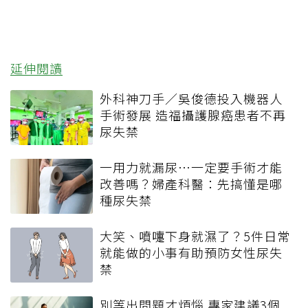
延伸閱讀
外科神刀手／吳俊德投入機器人
手術發展 造福攝護腺癌患者不再
尿失禁
一用力就漏尿⋯一定要手術才能
改善嗎？婦產科醫：先搞懂是哪
種尿失禁
大笑、噴嚏下身就濕了？5件日常
就能做的小事有助預防女性尿失
禁
別等出問題才煩惱 專家建議3個