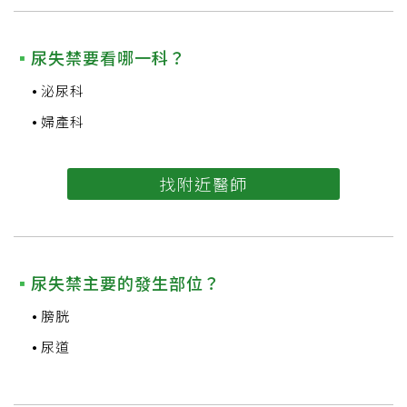
尿失禁要看哪一科？
泌尿科
婦產科
找附近醫師
尿失禁主要的發生部位？
膀胱
尿道