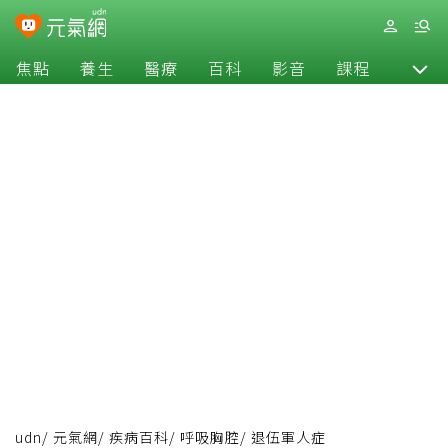
焦點
養生
醫療
百科
影音
課程
退休
udn
/
元氣網
/
疾病百科
/
呼吸胸腔
/
退伍軍人症