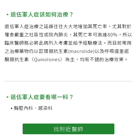
退伍軍人症該如何治療？
退伍軍人症治療之延誤往往大大地增加其死亡率，尤其對於
罹患嚴重之社區性或院內肺炎，其死亡率可高達80％，所以
臨床醫師務必將此病列入考慮並給予經驗療法。而目前常用
之治療藥物仍以巨環類抗生素(macrolide)以及呼吸道奎諾
酮類抗生素（Quinolones）為主，均有不錯的治療效果。
退伍軍人症要看哪一科？
胸腔內科、感染科
找附近醫師