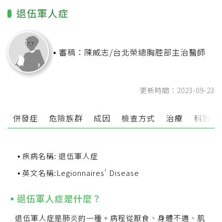
退伍軍人症
審稿：陳威志/台北榮總胸腔部主治醫師
更新時間：2023-09-23
防
併發症
危險族群
成因
檢查方式
治療
科別
疾病名稱: 退伍軍人症
英文名稱:Legionnaires' Disease
退伍軍人症是什麼？
退伍軍人症是肺炎的一種。病程從厭食、身體不適、肌