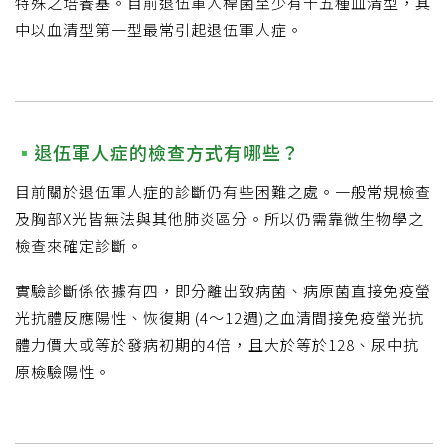
特殊之培養基。目前退伍軍人桿菌至少有十五種血清型，其
中以血清型第一型最常引起退伍軍人症。
退伍軍人症的檢查方式有哪些？
目前關於退伍軍人症的診斷仍有些困難之處。一般常規檢查
及胸部X光皆無法與其他肺炎區分。所以仍需靠微生物學之
檢查來確定診斷。
實驗診斷係依據有四，即分離出致病菌、病原菌直接免疫螢
光抗體反應陽性、恢復期 (4～12週)之血清間接免疫螢光抗
體力價大或等於發病初期的4倍，且大於等於128、尿中抗
原檢驗陽性。