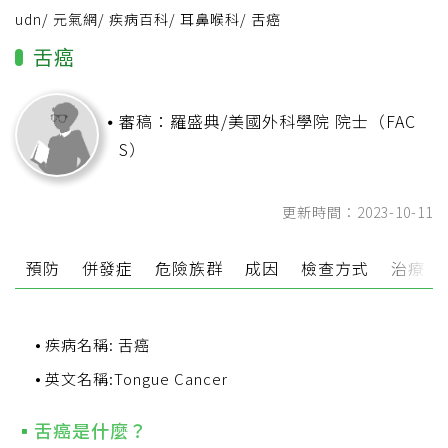
udn
/
元氣網
/
疾病百科
/
耳鼻喉科
/
舌癌
舌癌
審稿：羅盛典/美國外科學院 院士（FAC
S）
更新時間：2023-10-11
狀
預防
併發症
危險族群
成因
檢查方式
治療
疾病名稱: 舌癌
英文名稱:Tongue Cancer
舌癌是什麼？