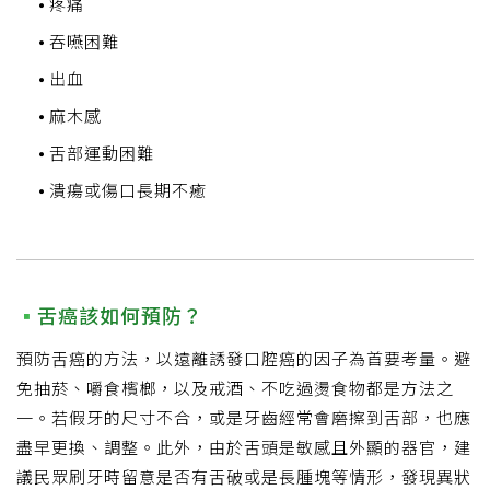
疼痛
吞嚥困難
出血
麻木感
舌部運動困難
潰瘍或傷口長期不癒
舌癌該如何預防？
預防舌癌的方法，以遠離誘發口腔癌的因子為首要考量。避
免抽菸、嚼食檳榔，以及戒酒、不吃過燙食物都是方法之
一。若假牙的尺寸不合，或是牙齒經常會磨擦到舌部，也應
盡早更換、調整。此外，由於舌頭是敏感且外顯的器官，建
議民眾刷牙時留意是否有舌破或是長腫塊等情形，發現異狀