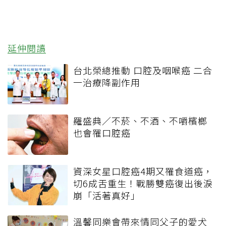
延伸閱讀
台北榮總推動 口腔及咽喉癌 二合
一治療降副作用
羅盛典／不菸、不酒、不嚼檳榔
也會罹口腔癌
資深女星口腔癌4期又罹食道癌，
切6成舌重生！戰勝雙癌復出後淚
崩「活著真好」
溫馨同樂會帶來情同父子的愛犬