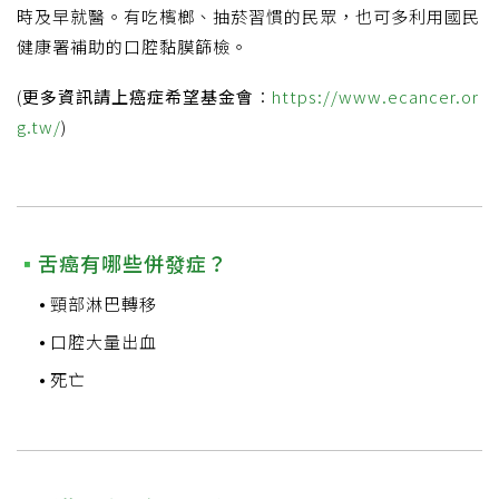
時及早就醫。有吃檳榔、抽菸習慣的民眾，也可多利用國民
健康署補助的口腔黏膜篩檢。
(
更多資訊請上癌症希望基金會
：
https://www.ecancer.or
g.tw/
)
舌癌有哪些併發症？
頸部淋巴轉移
口腔大量出血
死亡