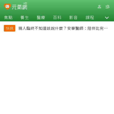
焦點
養生
醫療
百科
影音
課程
退休
親人臨終不知道該說什麼？安寧醫師：陪伴比完美
快訊
告別更重要，4句話值得及早說出口