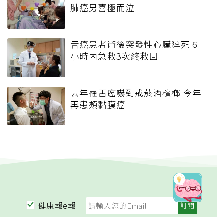
肺癌男喜極而泣
舌癌患者術後突發性心臟猝死 6
小時內急救3次終救回
去年罹舌癌嚇到戒菸酒檳榔 今年
再患頰黏膜癌
健康報e報