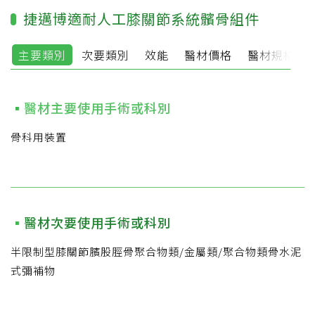
捷邁博適耐人工膝關節系統髕骨組件
主要類別
次要類別
效能
醫材價格
醫材規格說
醫材主要使用手術或科別
骨科用裝置
醫材次要使用手術或科別
半限制型膝關節臏股脛骨聚合物類/金屬類/聚合物類骨水泥
式彌補物