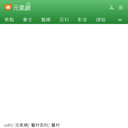
焦點
養生
醫療
百科
影音
課程
退休
udn
/
元氣網
/
醫材百科
/
醫材