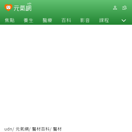
焦點
養生
醫療
百科
影音
課程
退休
udn
/
元氣網
/
醫材百科
/
醫材