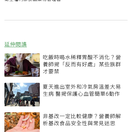
延伸閱讀
吃飯時喝水稀釋胃酸不消化？營
養師揭「反而有好處」某些族群
才要禁
夏天進出室外和冷氣房溫差大易
生病 醫揭保護心血管簡單6動作
非基改一定比較健康？營養師解
析基改食品安全性與常見迷思