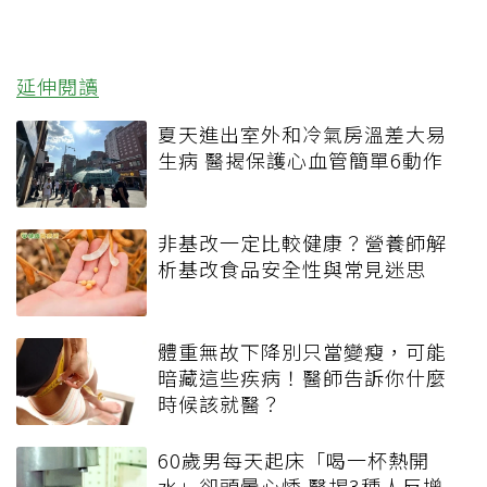
延伸閱讀
夏天進出室外和冷氣房溫差大易
生病 醫揭保護心血管簡單6動作
非基改一定比較健康？營養師解
析基改食品安全性與常見迷思
體重無故下降別只當變瘦，可能
暗藏這些疾病！醫師告訴你什麼
時候該就醫？
60歲男每天起床「喝一杯熱開
水」卻頭暈心悸 醫揭3種人反增