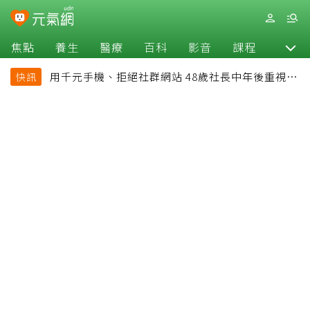
焦點
養生
醫療
百科
影音
課程
退休
用千元手機、拒絕社群網站 48歲社長中年後重視和
快訊
放棄的事：不為面子消費