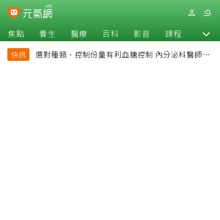
焦點
養生
醫療
百科
影音
課程
退休
選對種類、控制份量有利血糖控制 內分泌科醫師最
快訊
常吃的4種水果