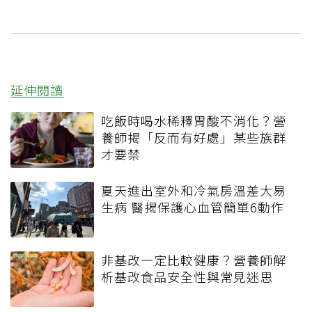
延伸閱讀
吃飯時喝水稀釋胃酸不消化？營
養師揭「反而有好處」某些族群
才要禁
夏天進出室外和冷氣房溫差大易
生病 醫揭保護心血管簡單6動作
非基改一定比較健康？營養師解
析基改食品安全性與常見迷思