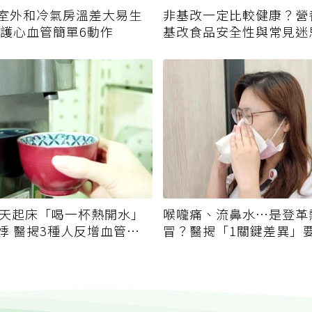
室外和冷氣房溫差大易生
非基改一定比較健康？營
保護心血管簡單6動作
基改食品安全性與常見迷
每天起床「喝一杯熱開水」
喉嚨痛、流鼻水⋯是登革
悸 醫揭3種人反增血管負
冒？醫揭「1關鍵差異」