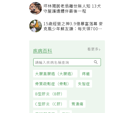
坪林獨居老翁離世無人知 13犬
守屋護遺體伴最後一程
15歲經營之神3.9億暴富落幕 麥
克風少年蘇友謙：每天領700元
過日子
看更多
疾病百科
大腸直腸癌（大腸癌）
痔瘡
骨質疏鬆症（骨鬆）
失智症
B型肝炎（B肝）
C型肝炎（C肝）
胃潰瘍