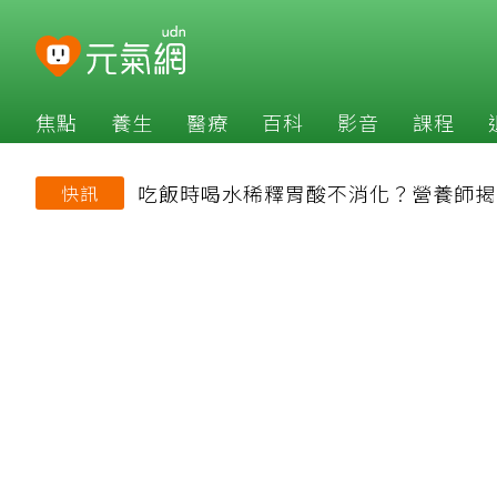
焦點
養生
醫療
百科
影音
課程
吃飯時喝水稀釋胃酸不消化？營養師揭
快訊