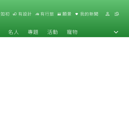
好如初
有設計
有行旅
願景
我的新聞
名人
專題
活動
寵物