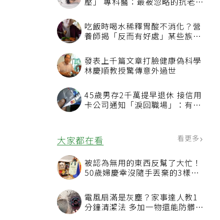
壓」 專科醫：最被忽略的抗老方
法
吃飯時喝水稀釋胃酸不消化？營
養師揭「反而有好處」某些族群
才要禁
發表上千篇文章打臉健康偽科學
林慶順教授驚傳意外過世
45歲男存2千萬提早退休 接信用
卡公司通知「淚回職場」：有錢
也碰壁
看更多
大家都在看
被認為無用的東西反幫了大忙！
50歲婦慶幸沒隨手丟棄的3樣物
品
電風扇滿是灰塵？家事達人教1
分鐘清潔法 多加一物還能防髒汙
附著