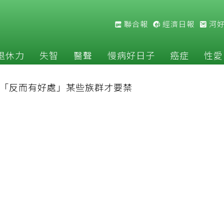
聯合報
經濟日報
河
退休力
失智
醫聲
慢病好日子
癌症
性愛
「反而有好處」某些族群才要禁