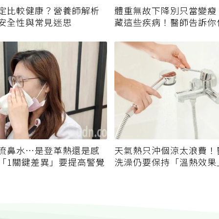
定比較健康？營養師解析
體重無故下降別只當變瘦
安全性與常見迷思
藏這些疾病！醫師告訴你
該就醫？
流鼻水⋯是登革熱還是感
天氣熱只沖個涼太浪費！
「1關鍵差異」要提高警覺
洗澡仍要保持「溫熱效果
誤