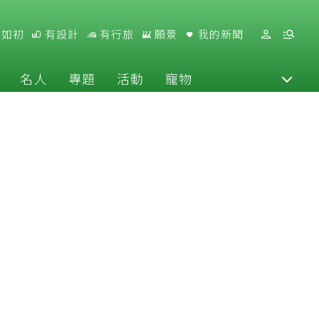
好如初
有設計
有行旅
願景
我的新聞
名人
專題
活動
寵物