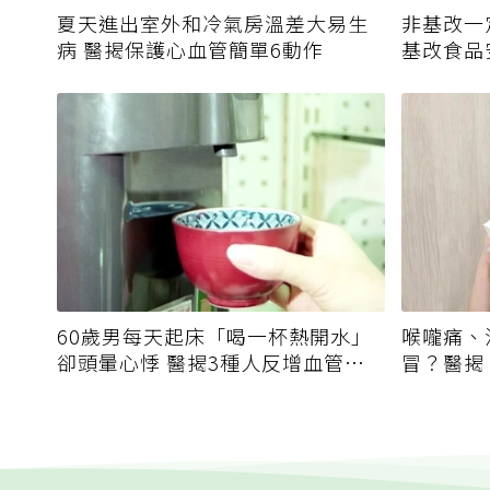
夏天進出室外和冷氣房溫差大易生
非基改一
病 醫揭保護心血管簡單6動作
基改食品
60歲男每天起床「喝一杯熱開水」
喉嚨痛、
卻頭暈心悸 醫揭3種人反增血管負
冒？醫揭
擔