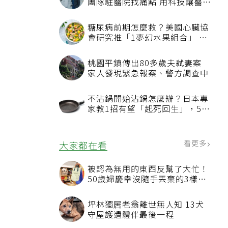
團隊駐醫院找痛點 用科技讓醫療
更有溫度
糖尿病前期怎麼救？美國心臟協
會研究推「1夢幻水果組合」 酪
梨加它改善血管功能
桃園平鎮傳出80多歲夫弒妻案
家人發現緊急報案、警方調查中
不沾鍋開始沾鍋怎麼辦？日本專
家教1招有望「起死回生」，5情
況該換新
看更多
大家都在看
被認為無用的東西反幫了大忙！
50歲婦慶幸沒隨手丟棄的3樣物
品
坪林獨居老翁離世無人知 13犬
守屋護遺體伴最後一程