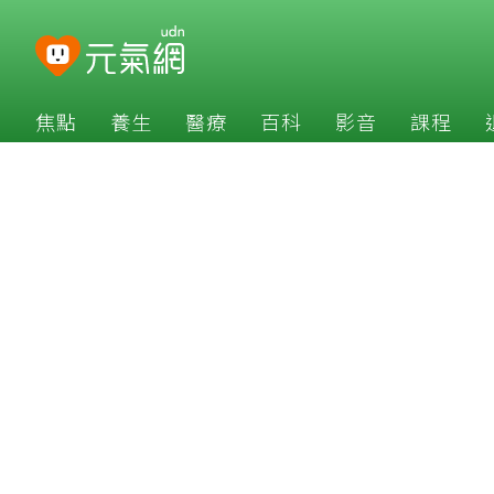
焦點
養生
醫療
百科
影音
課程