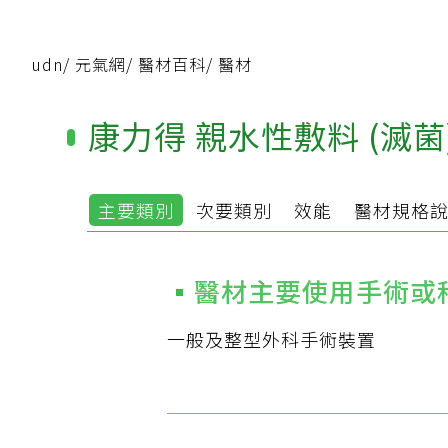
udn
/
元氣網
/
醫材百科
/
醫材
康力得 親水性敷料 (滅菌
主要類別
次要類別
效能
醫材規格
醫材主要使用手術或
一般及整型外科手術裝置