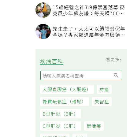
15歲經營之神3.9億暴富落幕 麥
克風少年蘇友謙：每天領700元
過日子
先生走了，太太可以續領勞保年
金嗎？專家揭遺屬年金怎麼領，
看順位還要看資格
看更多
疾病百科
大腸直腸癌（大腸癌）
痔瘡
骨質疏鬆症（骨鬆）
失智症
B型肝炎（B肝）
C型肝炎（C肝）
胃潰瘍