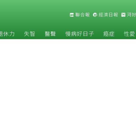
聯合報
經濟日報
河
退休力
失智
醫聲
慢病好日子
癌症
性愛