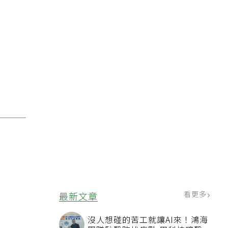
看更多
最新文章
沒人想碰的苦工就讓AI來！鴻海