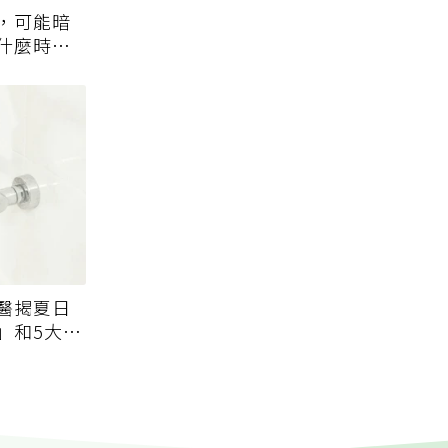
，可能暗
什麼時候
醫揭夏日
」和5大錯