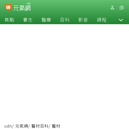
焦點
養生
醫療
百科
影音
課程
退休
udn
/
元氣網
/
醫材百科
/
醫材