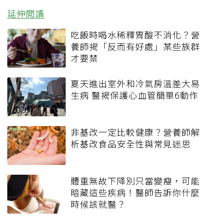
延伸閱讀
吃飯時喝水稀釋胃酸不消化？營
養師揭「反而有好處」某些族群
才要禁
夏天進出室外和冷氣房溫差大易
生病 醫揭保護心血管簡單6動作
非基改一定比較健康？營養師解
析基改食品安全性與常見迷思
體重無故下降別只當變瘦，可能
暗藏這些疾病！醫師告訴你什麼
時候該就醫？