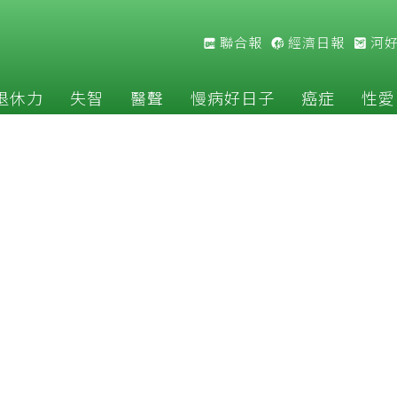
聯合報
經濟日報
河
退休力
失智
醫聲
慢病好日子
癌症
性愛