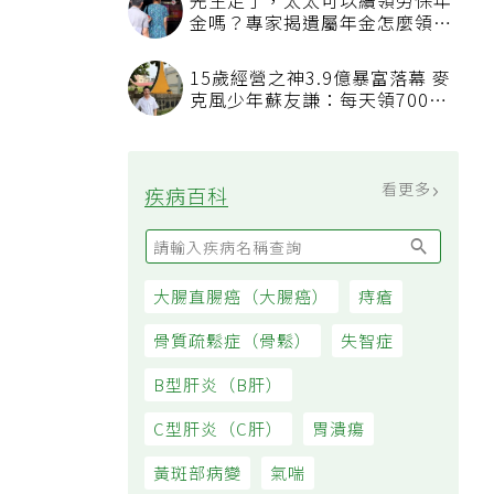
先生走了，太太可以續領勞保年
金嗎？專家揭遺屬年金怎麼領，
看順位還要看資格
15歲經營之神3.9億暴富落幕 麥
克風少年蘇友謙：每天領700元
過日子
看更多
疾病百科
大腸直腸癌（大腸癌）
痔瘡
骨質疏鬆症（骨鬆）
失智症
B型肝炎（B肝）
C型肝炎（C肝）
胃潰瘍
黃斑部病變
氣喘