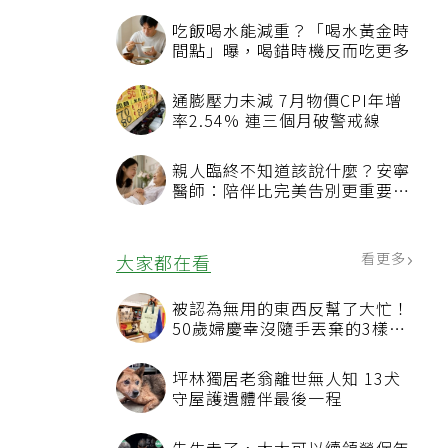
能停藥？
吃飯喝水能減重？「喝水黃金時
間點」曝，喝錯時機反而吃更多
通膨壓力未減 7月物價CPI年增
率2.54% 連三個月破警戒線
親人臨終不知道該說什麼？安寧
醫師：陪伴比完美告別更重要，
4句話值得及早說出口
看更多
大家都在看
被認為無用的東西反幫了大忙！
50歲婦慶幸沒隨手丟棄的3樣物
品
坪林獨居老翁離世無人知 13犬
守屋護遺體伴最後一程