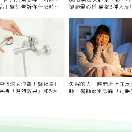
病！醫師告訴你什麼時候
卻頭暈心悸 醫揭3種人反
擔
沖個涼太浪費！醫揭夏日
失眠的人一時間爬上床反
保持「溫熱效果」和5大錯
睡！醫師籲別誤踩「睡眠