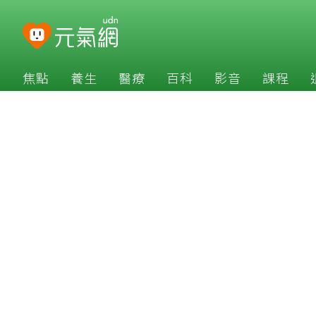
焦點
養生
醫療
百科
影音
課程