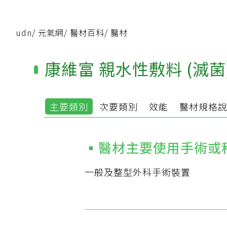
udn
/
元氣網
/
醫材百科
/
醫材
康維富 親水性敷料 (滅菌
主要類別
次要類別
效能
醫材規格
醫材主要使用手術或
一般及整型外科手術裝置