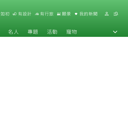
好如初
有設計
有行旅
願景
我的新聞
名人
專題
活動
寵物