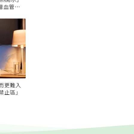
增血管負
而更難入
禁止區」