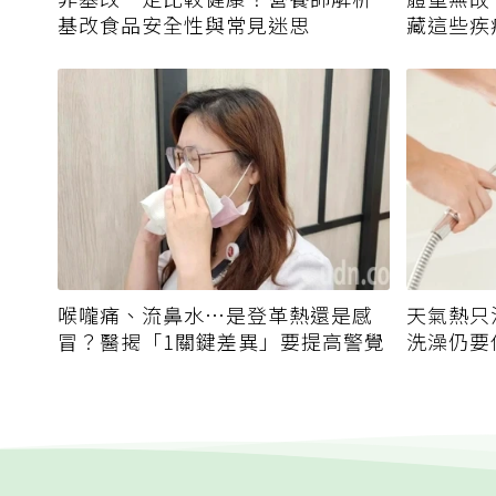
基改食品安全性與常見迷思
藏這些疾
該就醫？
喉嚨痛、流鼻水⋯是登革熱還是感
天氣熱只
冒？醫揭「1關鍵差異」要提高警覺
洗澡仍要
誤