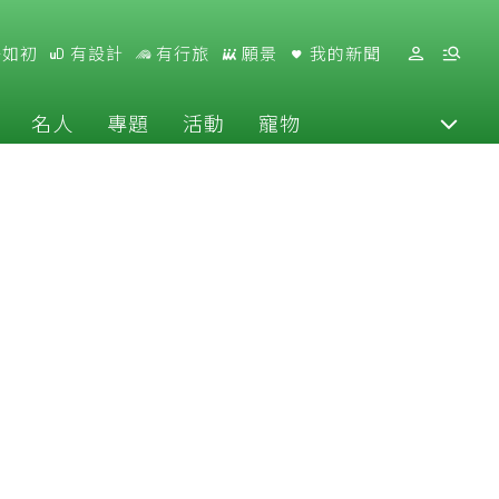
好如初
有設計
有行旅
願景
我的新聞
名人
專題
活動
寵物