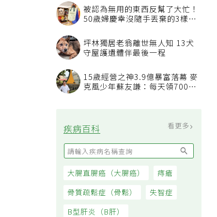
被認為無用的東西反幫了大忙！
50歲婦慶幸沒隨手丟棄的3樣物
品
坪林獨居老翁離世無人知 13犬
守屋護遺體伴最後一程
15歲經營之神3.9億暴富落幕 麥
克風少年蘇友謙：每天領700元
過日子
看更多
疾病百科
大腸直腸癌（大腸癌）
痔瘡
骨質疏鬆症（骨鬆）
失智症
B型肝炎（B肝）