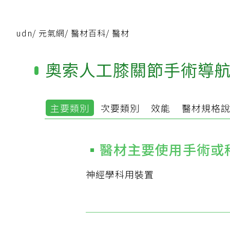
udn
/
元氣網
/
醫材百科
/
醫材
奧索人工膝關節手術導
主要類別
次要類別
效能
醫材規格
醫材主要使用手術或
神經學科用裝置