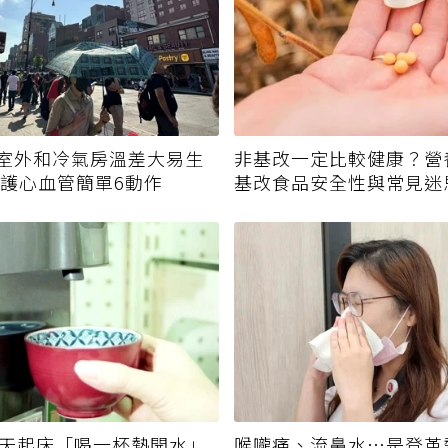
室外和冷氣房溫差大易生
非基改一定比較健康？營
保護心血管簡單6動作
基改食品安全性與常見迷
每天起床「喝一杯熱開水」
喉嚨痛、流鼻水⋯是登革