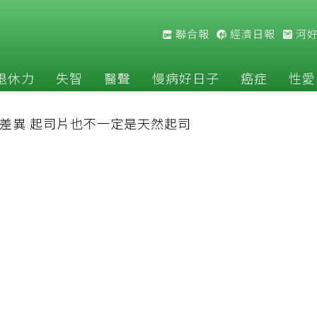
聯合報
經濟日報
河
退休力
失智
醫聲
慢病好日子
癌症
性愛
差異 起司片也不一定是天然起司