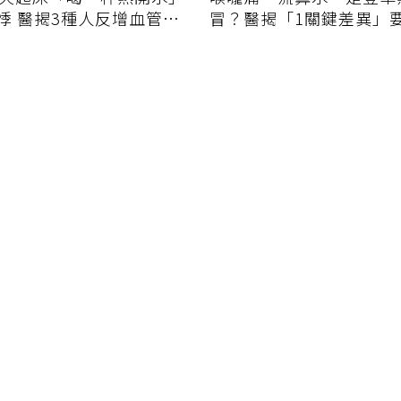
悸 醫揭3種人反增血管負
冒？醫揭「1關鍵差異」