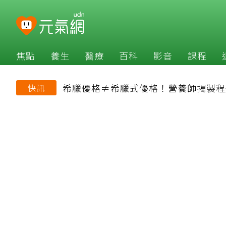
焦點
養生
醫療
百科
影音
課程
希臘優格≠希臘式優格！營養師揭製程
快訊