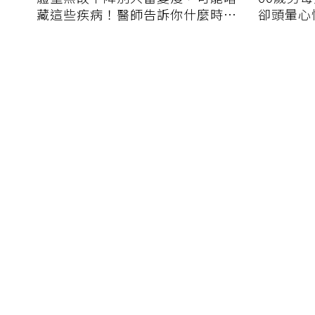
藏這些疾病！醫師告訴你什麼時候
卻頭暈心
該就醫？
擔