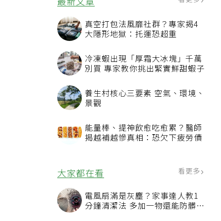
最新文章
真空打包法風靡社群？專家揭4
大隱形地獄：托運恐超重
冷凍蝦出現「厚霜大冰塊」千萬
別買 專家教你挑出緊實鮮甜蝦子
養生村核心三要素 空氣、環境、
景觀
能量棒、提神飲愈吃愈累？醫師
揭越補越慘真相：恐欠下疲勞債
看更多
大家都在看
電風扇滿是灰塵？家事達人教1
分鐘清潔法 多加一物還能防髒汙
附著