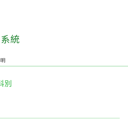
航系統
說明
科別