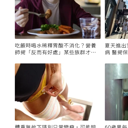
吃飯時喝水稀釋胃酸不消化？營養
夏天進出
師揭「反而有好處」某些族群才要
病 醫揭
禁
體重無故下降別只當變瘦，可能暗
60歲男