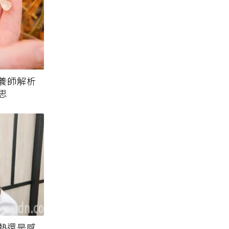
養師解析
思
熱還是感