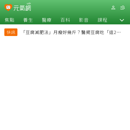
焦點
養生
醫療
百科
影音
課程
退休
「豆腐減肥法」月瘦好幾斤？醫揭豆腐吃「這2種最
快訊
好」，消脹氣有妙招