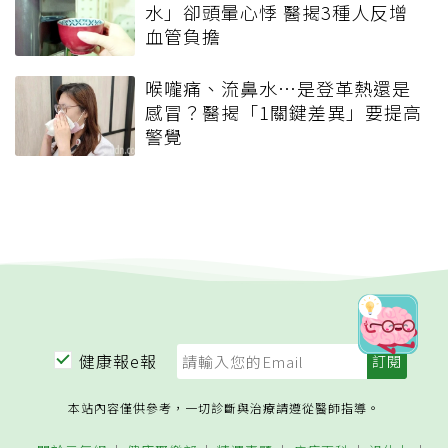
水」卻頭暈心悸 醫揭3種人反增
血管負擔
喉嚨痛、流鼻水⋯是登革熱還是
感冒？醫揭「1關鍵差異」要提高
警覺
健康報e報
本站內容僅供參考，一切診斷與治療請遵從醫師指導。