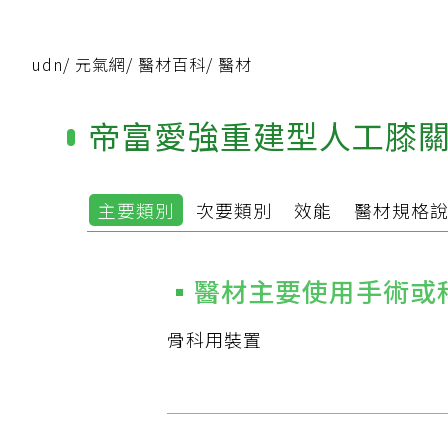
udn
/
元氣網
/
醫材百科
/
醫材
帝富愛強重建型人工膝
主要類別
次要類別
效能
醫材規格
醫材主要使用手術或
骨科用裝置