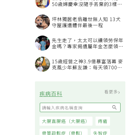
50歲婦慶幸沒隨手丟棄的3樣物
品
坪林獨居老翁離世無人知 13犬
守屋護遺體伴最後一程
先生走了，太太可以續領勞保年
金嗎？專家揭遺屬年金怎麼領，
看順位還要看資格
15歲經營之神3.9億暴富落幕 麥
克風少年蘇友謙：每天領700元
過日子
看更多
疾病百科
大腸直腸癌（大腸癌）
痔瘡
骨質疏鬆症（骨鬆）
失智症