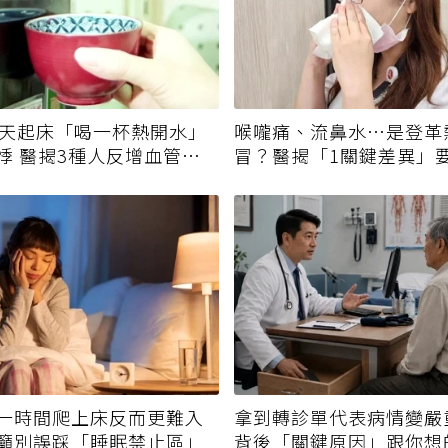
每天起床「喝一杯熱開水」
喉嚨痛、流鼻水⋯是登革
悸 醫揭3種人反增血管負
冒？醫揭「1關鍵差異」
一時間爬上床反而更難入
拿到轉診單代表病情變嚴
籲別誤踩「睡眠禁止區」
背後「關鍵原因」跟你想