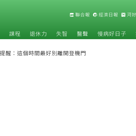
聯合報
經濟日報
河
課程
退休力
失智
醫聲
慢病好日子
提醒：這個時間最好別離開登機門