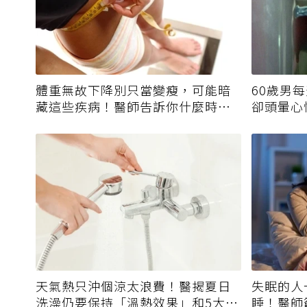
體重無故下降別只當變瘦，可能暗
60歲男
藏這些疾病！醫師告訴你什麼時候
卻頭暈心
該就醫？
擔
天氣熱只沖個涼太浪費！醫揭夏日
失眠的人
洗澡仍要保持「溫熱效果」和5大錯
睡！醫師