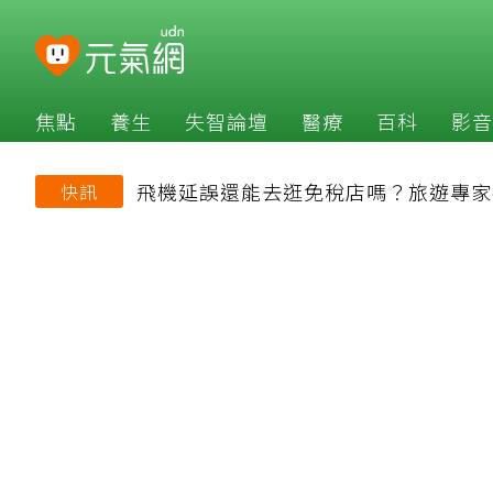
焦點
養生
失智論壇
醫療
百科
影音
飛機延誤還能去逛免稅店嗎？旅遊專家
快訊