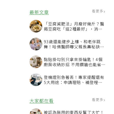
看更多
最新文章
「豆腐減肥法」月瘦好幾斤？醫
揭豆腐吃「這2種最好」，消脹
氣有妙招
93歲還能健步上樓、和老伴跳
舞！哈佛醫師曝父親長壽秘訣：
沒吃保健品也不追養生潮
黏貼掛勾別只拿來掛鑰匙！4個
廚房收納妙招 不用鑽牆也能省空
間
登機證別急著丟！專家提醒還有
5大用途：申請理賠、補登哩程
都用得到
看更多
大家都在看
被認為無用的東西反幫了大忙！