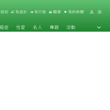
好如初
有設計
有行旅
願景
我的新聞
癌症
性愛
名人
專題
活動