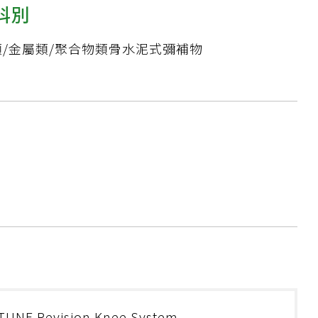
科別
/金屬類/聚合物類骨水泥式彌補物
TUNE Revision Knee System