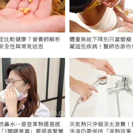
定比較健康？營養師解析
體重無故下降別只當變瘦
安全性與常見迷思
藏這些疾病！醫師告訴你
該就醫？
流鼻水⋯是登革熱還是感
天氣熱只沖個涼太浪費！
「1關鍵差異」要提高警覺
洗澡仍要保持「溫熱效果