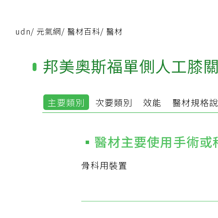
udn
/
元氣網
/
醫材百科
/
醫材
邦美奧斯福單側人工膝
主要類別
次要類別
效能
醫材規格
醫材主要使用手術或
骨科用裝置