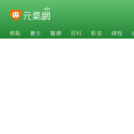
焦點
養生
醫療
百科
影音
課程