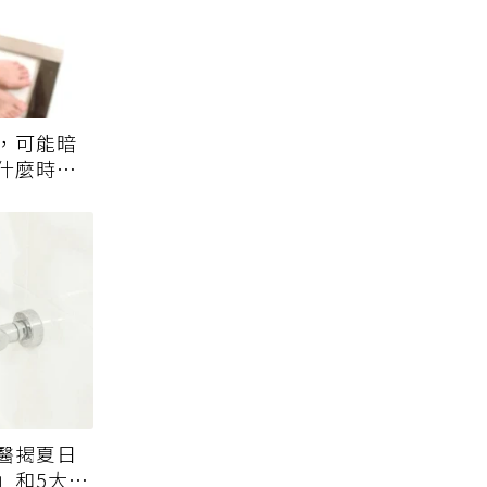
，可能暗
什麼時候
醫揭夏日
」和5大錯