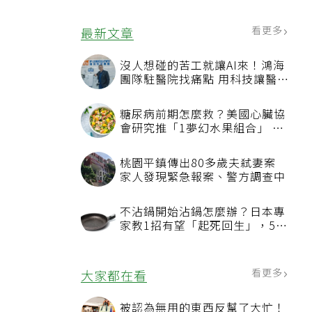
看更多
最新文章
沒人想碰的苦工就讓AI來！鴻海
團隊駐醫院找痛點 用科技讓醫療
更有溫度
糖尿病前期怎麼救？美國心臟協
會研究推「1夢幻水果組合」 酪
梨加它改善血管功能
桃園平鎮傳出80多歲夫弒妻案
家人發現緊急報案、警方調查中
不沾鍋開始沾鍋怎麼辦？日本專
家教1招有望「起死回生」，5情
況該換新
看更多
大家都在看
被認為無用的東西反幫了大忙！