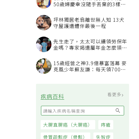
50歲婦慶幸沒隨手丟棄的3樣物
品
坪林獨居老翁離世無人知 13犬
守屋護遺體伴最後一程
先生走了，太太可以續領勞保年
金嗎？專家揭遺屬年金怎麼領，
看順位還要看資格
15歲經營之神3.9億暴富落幕 麥
克風少年蘇友謙：每天領700元
過日子
看更多
疾病百科
大腸直腸癌（大腸癌）
痔瘡
骨質疏鬆症（骨鬆）
失智症