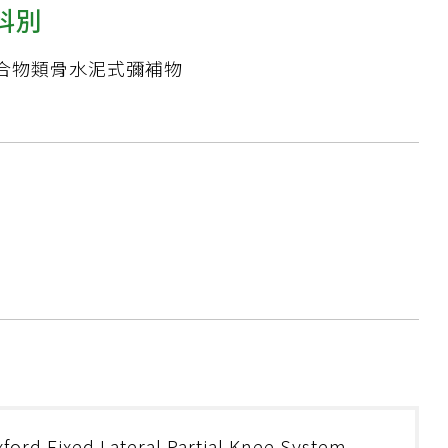
科別
合物類骨水泥式彌補物
ford Fixed Lateral Partial Knee System