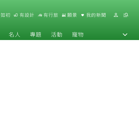
好如初
有設計
有行旅
願景
我的新聞
名人
專題
活動
寵物