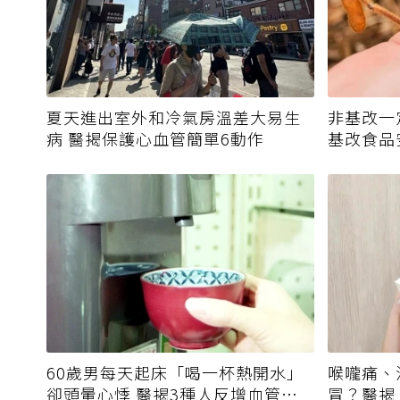
夏天進出室外和冷氣房溫差大易生
非基改一
病 醫揭保護心血管簡單6動作
基改食品
60歲男每天起床「喝一杯熱開水」
喉嚨痛、
卻頭暈心悸 醫揭3種人反增血管負
冒？醫揭