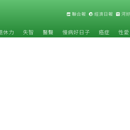
聯合報
經濟日報
河
退休力
失智
醫聲
慢病好日子
癌症
性愛